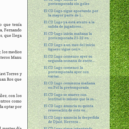
pretemporada sin goles
El CD Lugo sigue apostando por
la mayor parte de l...
El CD Lugo ya está atento a la
o que tenía
salida de jugadores...
ta, Fernando
El CD Lugo inicia mañana la
s, que llega
pretemporada 21-22 en ...
El CD Lugo a un mes del inicio
liguero sigue con v...
; los medios
El CD Lugo comenzo ayer su
nteros Manu
segunda semana de entre...
El CD Lugo comenzó la
pretemporada ayer con
avi Torres y
varias...
Juan Ros que
El CD Lugo comienza mañana
en Pol la pretemporada
El CD Lugo se mueve con
lez, con los
lentitud lo mismo que la m...
entros como
El CD Lugo anuncia su quinta
da optar por
renovación de este ve...
El CD Lugo anuncia la despedida
de Djaló, Herrera ...
l martes día
El CD Lugo sigue intentando