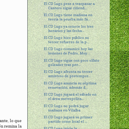
El CD Lugo pese a traspasar a
Cantero sigue ciñend...
El CD Lugo tiene mañana en
teoría la prueba más fá...
El CD Lugo ya conoce los tres
horarios y las fecha...
El CD Lugo hizo público su
tercer refuerzo de la p...
El CD Lugo comunicó hoy las
lesiones de Pedro, Moy...
El CD Lugo sigue con poco olfato
goleador tras per...
El CD Lugo afronta su tercer
amistoso de pretempor...
El CD Lugo anuncia su séptima
renovación, además d...
El CD Lugo jugará el sábado en
el área metropolita...
El CD Lugo no podrá jugar
mañana en Vilalba
El CD Lugo jugará su primer
ante, lo que
partido como local el ...
én remina la
El CD Lugo inicia la