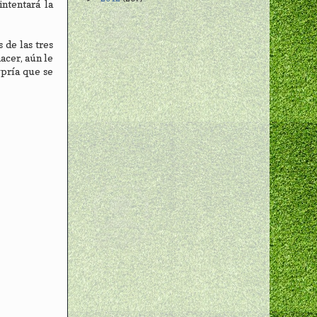
ntentará la
 de las tres
acer, aún le
gpría que se