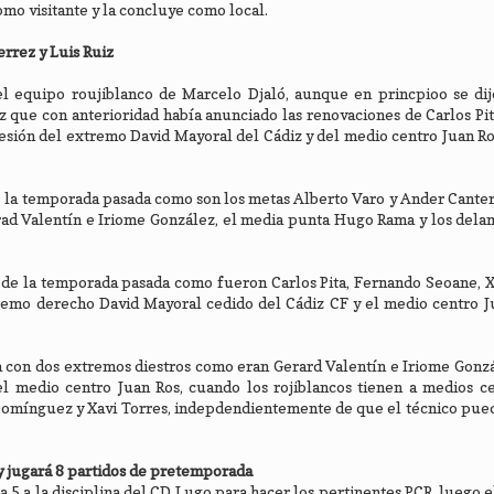
mo visitante y la concluye como local.
errez y Luis Ruiz
el equipo roujiblanco de Marcelo Djaló, aunque en princpioo se dij
vez que con anterioridad había anunciado las renovaciones de Carlos Pi
cesión del extremo David Mayoral del Cádiz y del medio centro Juan Ro
 la temporada pasada como son los metas Alberto Varo y Ander Canter
ad Valentín e Iriome González, el media punta Hugo Rama y los dela
 de la temporada pasada como fueron Carlos Pita, Fernando Seoane, X
tremo derecho David Mayoral cedido del Cádiz CF y el medio centro 
 con dos extremos diestros como eran Gerard Valentín e Iriome Gonzá
l medio centro Juan Ros, cuando los rojiblancos tienen a medios c
 Domínguez y Xavi Torres, indepdendientemente de que el técnico pue
 y jugará 8 partidos de pretemporada
 5 a la disciplina del CD Lugo para hacer los pertinentes PCR, luego e