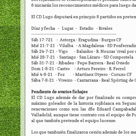
6 iniciarán los reconocimientos médicos para luego da
El CD Lugo disputará en princpio 8 partidos en pretem
Díaz y fecha - Lugar - Estadio - Rivales
--------------------------------------------------------
Sáb 17-721 - Astorga - Eragudina - Burgos CF
Mié 21-7-21 - Vilalba - A Magdalena - SD Ponferradi
Sáb 24-7-21 - Vigo - Balaidos - R. Nouzas´rival por 
Mié 28-7-21 - Santiago - San Lázaro - SD Compostela
Sáb 31-7-21 - Ribadeo - Pepe Barrera - Real Oviedo
Dom 1-8-21 - Castro - Arturo Pereiro - R. Ferrol
Mié 4-8-21 - Foz - Martínex Otyero - Coruxo CF
Sába 7-8-21 - Viveiro - Cantarrana - Real Spórting de 
Pendiente de avarios fichajes
El CD Lugo además de dar por finalizado su compro
máximo goleador de la historia rojiblanca en Segund
renovaciones como son las dfe Eduard Campabadal
Valladolid, aunque tiene contrato con el equipo de P
al que también pretende el equipo lucense.
Los que tambnién finalizaron cesión además de los me