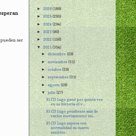
2026
(189)
►
 esperan
2025
(295)
►
2024
(294)
►
2023
(90)
►
2022
(156)
►
s pueden ser
2021
(354)
▼
diciembre
(29)
►
noviembre
(31)
►
octubre
(29)
►
septiembre
(31)
►
agosto
(28)
►
julio
(27)
▼
El CD Lugo ganó por quinta vez
en su historia el v...
El CD Lugo pendiente aún de
varios movimientos ini...
El CD Lugo supera con
normalidad su cuarto
amistos...