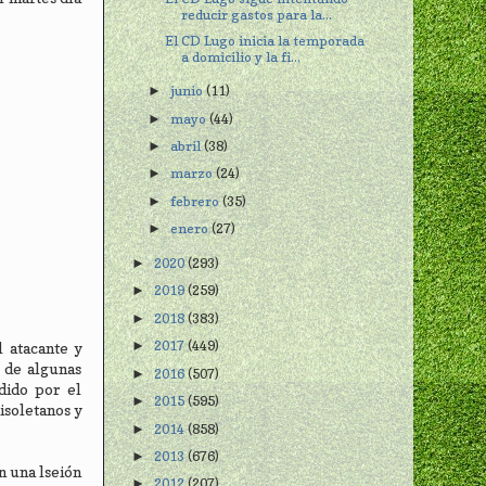
reducir gastos para la...
El CD Lugo inicia la temporada
a domicilio y la fi...
junio
(11)
►
mayo
(44)
►
abril
(38)
►
marzo
(24)
►
febrero
(35)
►
enero
(27)
►
2020
(293)
►
2019
(259)
►
2018
(383)
►
2017
(449)
►
 atacante y
e de algunas
2016
(507)
►
dido por el
2015
(595)
►
isoletanos y
2014
(858)
►
2013
(676)
►
n una lseión
2012
(207)
►