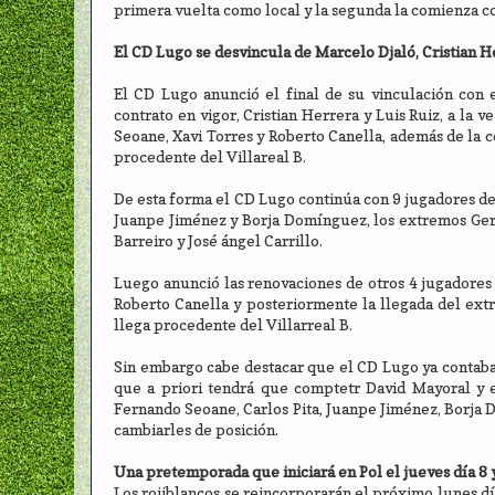
primera vuelta como local y la segunda la comienza co
El CD Lugo se desvincula de Marcelo Djaló, Cristian H
El CD Lugo anunció el final de su vinculación con 
contrato en vigor, Cristian Herrera y Luis Ruiz, a la 
Seoane, Xavi Torres y Roberto Canella, además de la 
procedente del Villareal B.
De esta forma el CD Lugo continúa con 9 jugadores de
Juanpe Jiménez y Borja Domínguez, los extremos Ger
Barreiro y José ángel Carrillo.
Luego anunció las renovaciones de otros 4 jugadores
Roberto Canella y posteriormente la llegada del ex
llega procedente del Villarreal B.
Sin embargo cabe destacar que el CD Lugo ya contaba
que a priori tendrá que comptetr David Mayoral y e
Fernando Seoane, Carlos Pita, Juanpe Jiménez, Borja
cambiarles de posición.
Una pretemporada que iniciará en Pol el jueves día 8
Los rojiblancos se reincorporarán el próximo lunes día