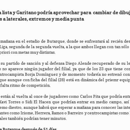
 la lista y Garitano podría aprovechar para cambiar de dibu
 a laterales, extremos y media punta
mañana en el estadio de Butarque, donde se enfrentará al recién de
Liga, segunda de la segunda vuelta, a la que ambos llegan con tan sólo
priori con metas muy distintas.
su partido de sanción y al defensa Diego Alende recuperado de su le
 no aparece ningún jugador del filial, ya que de los 23 que tiene con
centrocampista Borja Domínguez y de momento todavía no estrenó con
ue aunque con ficha del filial (28) está en dinámica del priemr equip
falta ritmo de competición.
están al vuelta al once de jugadores como Carlos Pita que podría entr
 Xavi Torres o Sidi El Hacen que podrían entrar en medio campo, as
tremo diestro, aunque habrá que esperar a mañana para conocer las int
cantes como Iriome, Herrera, Ramos o Barreiro y centrocampistas com
ales también podrían tener minutos.
 a Butarque después de 51 días