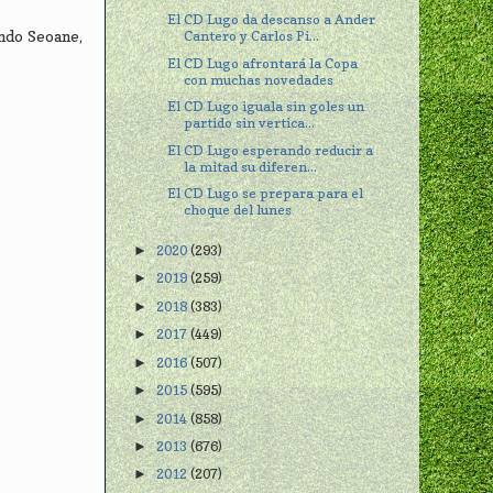
El CD Lugo da descanso a Ander
ando Seoane,
Cantero y Carlos Pi...
El CD Lugo afrontará la Copa
con muchas novedades
El CD Lugo iguala sin goles un
partido sin vertica...
El CD Lugo esperando reducir a
la mitad su diferen...
El CD Lugo se prepara para el
choque del lunes
2020
(293)
►
2019
(259)
►
2018
(383)
►
2017
(449)
►
2016
(507)
►
2015
(595)
►
2014
(858)
►
2013
(676)
►
2012
(207)
►