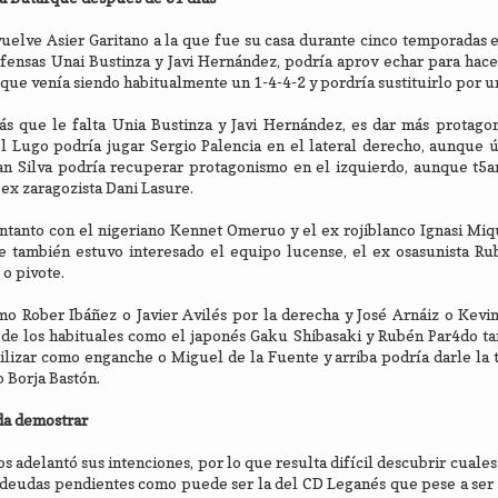
uelve Asier Garitano a la que fue su casa durante cinco temporadas 
efensas Unai Bustinza y Javi Hernández, podría aprov echar para hac
 que venía siendo habitualmente un 1-4-4-2 y pordría sustituirlo por u
s que le falta Unia Bustinza y Javi Hernández, es dar más protagon
el Lugo podría jugar Sergio Palencia en el lateral derecho, aunque
an Silva podría recuperar protagonismo en el izquierdo, aunque t5a
 ex zaragozista Dani Lasure.
contanto con el nigeriano Kennet Omeruo y el ex rojiblanco Ignasi Mi
e también estuvo interesado el equipo lucense, el ex osasunista Ru
 o pivote.
o Rober Ibáñez o Javier Avilés por la derecha y José Arnáiz o Kevi
 de los habituales como el japonés Gaku Shibasaki y Rubén Par4do t
ilizar como enganche o Miguel de la Fuente y arriba podría darle la t
 Borja Bastón.
da demostrar
s adelantó sus intenciones, por lo que resulta difícil descubrir cuale
n deudas pendientes como puede ser la del CD Leganés que pese a ser