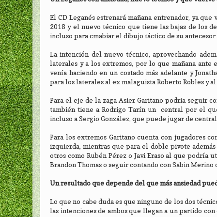
El CD Leganés estrenará mañana entrenador, ya que v
2018 y el nuevo técnico que tiene las bajas de los d
incluso para cmabiar el dibujo táctico de su antecesor
La intención del nuevo técnico, aprovechando ademá
laterales y a los extremos, por lo que mañana ante 
venía haciendo en un costado más adelante y Jonath
para los laterales al ex malaguista Roberto Robles y al
Para el eje de la zaga Asier Garitano podria seguir 
también tiene a Rodrigo Tarín un central por el qu
incluso a Sergio González, que puede jugar de central
Para los extremos Garitano cuenta con jugadores com
izquierda, mientras que para el doble pivote además
otros como Rubén Pérez o Javi Eraso al que podría ut
Brandon Thomas o seguir contando con Sabin Merino o
Un resultado que depende del que más ansiedad pue
Lo que no cabe duda es que ninguno de los dos técnico
las intenciones de ambos que llegan a un partido co