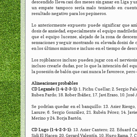
descendido lleva casi dos meses sin ganar en Liga y 
un empate tampoco sería malo teniendo en cuenta l
resultado negativo para los pepineros.
Lo anteriormente expuesto puede significar que amb
dosis de ansiedad, especialmente el equipo madrileño
que el equipo lucense, alejado de la zona de desce
sensaciones y seguir mostrando su elevada dosisi de c
en los últimos minutos e incluso en el tiempo de desc
Los rojiblancos incluso pueden jugar con el nervios
incluso crearle dudas, por lo que la intención del e
la posesión de balón que casi nunca le favorece, pero 
Alineaciones probables
CD Leganés (1-4-2-3-1):
1. Pichu Cuellar; 2. Sergio Pa
Ruben Pardo; 18. Rober Ibáñez, 17. Javi Eraso, 10. José
Se podrían quedar en el banquillo: 13. Asier Riesgo, 
Lasure; 6. Sergio González, 21. Rubén Pérez; 14. Javi
Merino y 24. Borja Bastón.
CD Lugo (1-4-2-3-1):
13. Asier Cantero; 22. Eduard Cam
Sidi El Hacen; 20. Gerard Valentín, 10. Hugo Rama, 7. Cr