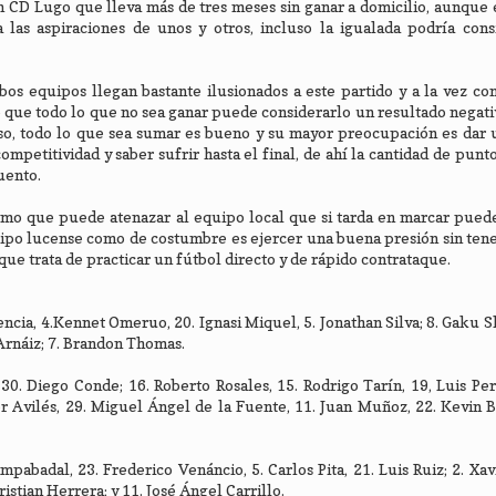
un CD Lugo que lleva más de tres meses sin ganar a domicilio, aunque 
as aspiraciones de unos y otros, incluso la igualada podría cons
os equipos llegan bastante ilusionados a este partido y a la vez c
 que todo lo que no sea ganar puede considerarlo un resultado negati
nso, todo lo que sea sumar es bueno y su mayor preocupación es dar
ompetitividad y saber sufrir hasta el final, de ahí la cantidad de pun
uento.
ismo que puede atenazar al equipo local que si tarda en marcar pued
quipo lucense como de costumbre es ejercer una buena presión sin ten
que trata de practicar un fútbol directo y de rápido contrataque.
lencia, 4.Kennet Omeruo, 20. Ignasi Miquel, 5. Jonathan Silva; 8. Gaku S
 Arnáiz; 7. Brandon Thomas.
30. Diego Conde; 16. Roberto Rosales, 15. Rodrigo Tarín, 19, Luis Per
er Avilés, 29. Miguel Ángel de la Fuente, 11. Juan Muñoz, 22. Kevin B
pabadal, 23. Frederico Venáncio, 5. Carlos Pita, 21. Luis Ruiz; 2. Xavi
istian Herrera; y 11. José Ángel Carrillo.