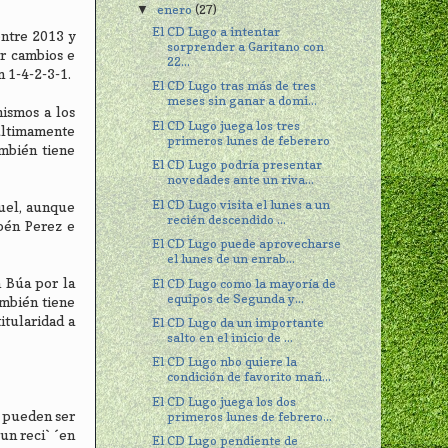
enero
(27)
▼
El CD Lugo a intentar
entre 2013 y
sorprender a Garitano con
er cambios e
22...
n 1-4-2-3-1.
El CD Lugo tras más de tres
meses sin ganar a domi...
ismos a los
El CD Lugo juega los tres
 últimamente
primeros lunes de feberero
mbién tiene
El CD Lugo podría presentar
novedades ante un riva...
El CD Lugo visita el lunes a un
quel, aunque
recién descendido ...
bén Perez e
El CD Lugo puede aprovecharse
el lunes de un enrab...
n Búa por la
El CD Lugo como la mayoría de
equipos de Segunda y...
ambién tiene
itularidad a
El CD Lugo da un importante
salto en el inicio de ...
El CD Lugo nbo quiere la
condición de favorito mañ...
El CD Lugo juega los dos
s pueden ser
primeros lunes de febrero...
 un reci`´en
El CD Lugo pendiente de