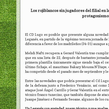
Los rojiblancos sin jugadores del filial en
protagonismos
El CD Lugo es posible que presente alguna novedad 
Leganés, en partido de la vigésimo tercera jornada de 
diferencia a favor de los madrileños (34-31) aunque a 
Mehdi Nafti recupera a Gerard Valentín tras cumplir 
que en una lista de 22, después de bastantes jornadas
primera plantilla únicamente sigue siendo baja el 
último fichaje, el mauritano Bakary Moussa N'Diaye, q
ha competido desde el pasado mes de septiembre y le 
Entre las novedades que podría presentar el Cd Lugo 
de la defensa junto a Frederico Venáncio, así como
ataque José Ángel Carrillo y Gerar Valentín en el ex
técnico franco tunecino, que también dispone de ata
Juanpe Jiménez o Fernando Seoane, algunos de los cu
Un Leganés con ansiedad, nuevo técnico y que vuelve