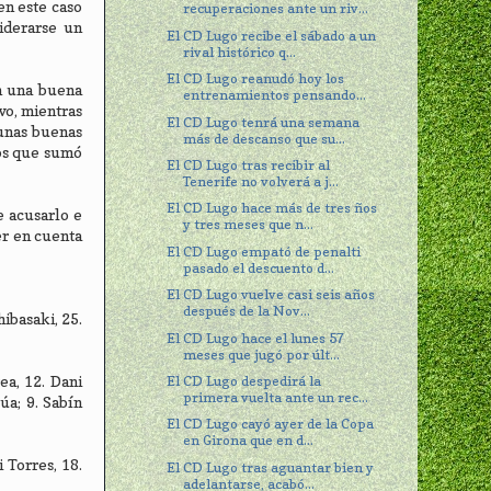
en este caso
recuperaciones ante un riv...
iderarse un
El CD Lugo recibe el sábado a un
rival histórico q...
El CD Lugo reanudó hoy los
on una buena
entrenamientos pensando...
vo, mientras
El CD Lugo tenrá una semana
 unas buenas
más de descanso que su...
tos que sumó
El CD Lugo tras recibir al
Tenerife no volverá a j...
El CD Lugo hace más de tres ños
e acusarlo e
y tres meses que n...
er en cuenta
El CD Lugo empató de penalti
pasado el descuento d...
El CD Lugo vuelve casi seis años
después de la Nov...
hibasaki, 25.
El CD Lugo hace el lunes 57
meses que jugó por últ...
ea, 12. Dani
El CD Lugo despedirá la
primera vuelta ante un rec...
úa; 9. Sabín
El CD Lugo cayó ayer de la Copa
en Girona que en d...
 Torres, 18.
El CD Lugo tras aguantar bien y
adelantarse, acabó...