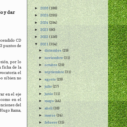
2026
(188)
►
jo y dar
2025
(295)
►
2024
(294)
►
2023
(90)
►
2022
(156)
►
scendido CD
2021
(354)
▼
 3 puntos de
diciembre
(29)
►
noviembre
(31)
►
sión, por lo
octubre
(29)
►
 ficha de la
septiembre
(31)
►
vocatoria el
o si bien no
agosto
(28)
►
julio
(27)
►
junio
(11)
►
ar en el eje
í como en el
mayo
(44)
►
enciones del
abril
(38)
►
o Hugo Rama,
marzo
(24)
►
febrero
(35)
►