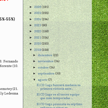
2026
(191)
►
2025
(295)
►
45%-55%)
2024
(294)
►
2023
(90)
►
2022
(156)
►
2021
(354)
►
2020
(293)
►
2019
(259)
▼
diciembre
(22)
►
 8. Fernando
noviembre
(34)
►
 Morente (10.
octubre
(34)
►
septiembre
(30)
►
agosto
(7)
▼
El CD Lugo buscará mañana su
primera victoria ante...
 Lemotey (21.
illy Ledesma
El CD Lugo es el tercer equipo
que más temporadas ...
El CD Lugo presenta su séptimo
refuerzo y sigue ar...