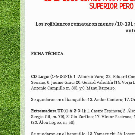
SUPERIOR PERO
Los rojiblancos remataron menos /10-13),
ante
FICHA TÉCNICA
CD Lugo: (1-4-2-3-1):
1. Alberto Varo; 22. Eduard Cam
Seoane, 6. Jaume Grau; 20. Gerard Valentín (14. Vorja D
Antonio Campillo m. 89); y 0. Manu Barreiro.
Se quedaron en el banquillo: 13. Ander Cantero; 17. Or
Extremadura UD )1-4-2-3-1):
1. Castro Espinosa; 2. Ále
Sergio Gil, m. 79), 8. Gio Zarfino; 17. Víctor Pastran
(23. Álex López, m. 56).
Se quedaron en el banquillo: 13. Yamaguchi; 24. Josem