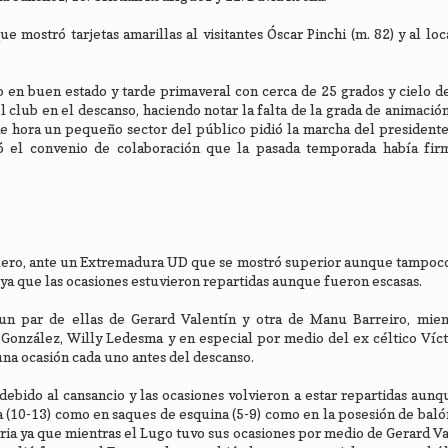
 mostró tarjetas amarillas al visitantes Óscar Pinchi (m. 82) y al lo
 en buen estado y tarde primaveral con cerca de 25 grados y cielo d
 club en el descanso, haciendo notar la falta de la grada de animació
de hora un pequeño sector del público pidió la marcha del president
ó el convenio de colaboración que la pasada temporada había fir
guero, ante un Extremadura UD que se mostró superior aunque tampoc
a ya que las ocasiones estuvieron repartidas aunque fueron escasas.
 un par de ellas de Gerard Valentín y otra de Manu Barreiro, mien
onzález, Willy Ledesma y en especial por medio del ex céltico Víct
na ocasión cada uno antes del descanso.
ebido al cansancio y las ocasiones volvieron a estar repartidas aunq
ta (10-13) como en saques de esquina (5-9) como en la posesión de baló
toria ya que mientras el Lugo tuvo sus ocasiones por medio de Gerard Va