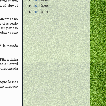
ltimo cuarto
ionó algo el
2013
(676)
►
2012
(207)
►
puestos a no
s días pudo
 ser por eso
cobar ya que
ó la pasada
Pita a dicha
que a Gerard
escompensada
unque lo más
 que tampoco