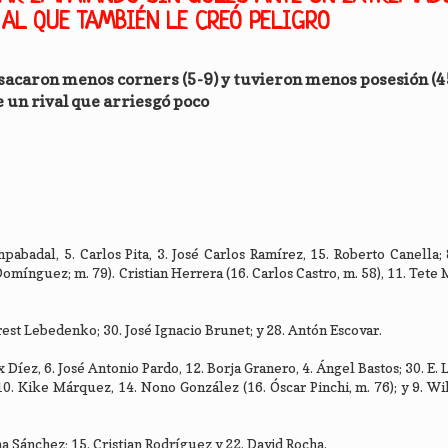
 AL QUE TAMBIÉN LE CREÓ PELIGRO
 sacaron menos corners (5-9) y tuvieron menos posesión (
 un rival que arriesgó poco
pabadal, 5. Carlos Pita, 3. José Carlos Ramírez, 15. Roberto Canella;
omínguez; m. 79). Cristian Herrera (16. Carlos Castro, m. 58), 11. Tete
est Lebedenko; 30. José Ignacio Brunet; y 28. Antón Escovar.
x Díez, 6. José Antonio Pardo, 12. Borja Granero, 4. Ángel Bastos; 30. E.
a, 10. Kike Márquez, 14. Nono González (16. Óscar Pinchi, m. 76); y 9. W
a Sánchez; 15. Cristian Rodríguez y 22. David Rocha.