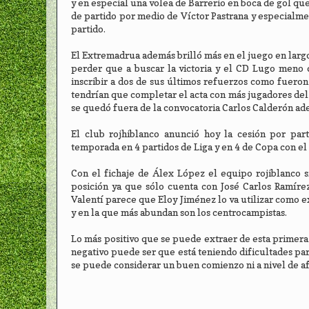
y en especial una volea de Barrerio en boca de gol qu
de partido por medio de Víctor Pastrana y especialme
partido.
El Extremadrua además brilló más en el juego en larg
perder que a buscar la victoria y el CD Lugo meno
inscribir a dos de sus últimos refuerzos como fueron
tendrían que completar el acta con más jugadores del 
se quedó fuera de la convocatoria Carlos Calderón ad
El club rojhiblanco anunció hoy la cesión por pa
temporada en 4 partidos de Liga y en 4 de Copa con el
Con el fichaje de Álex López el equipo rojiblanco si
posición ya que sólo cuenta con José Carlos Ramíre
Valentí parece que Eloy Jiménez lo va utilizar como 
y en la que más abundan son los centrocampistas.
Lo más positivo que se puede extraer de esta primera
negativo puede ser que está teniendo dificultades pa
se puede considerar un buen comienzo ni a nivel de af