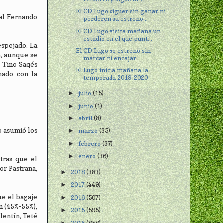
El CD Lugo siguer sin ganar ni
cal Fernando
perderen su estreno...
El CD Lugo visita mañana un
estadio en el que punt...
espejado. La
El CD Lugo se estrenó sin
n, aunque se
marcar ni encajar
e Tino Saqés
El Lugo inicia mañana la
mado con la
temporada 2019-2020
julio
(15)
►
junio
(1)
►
abril
(8)
►
o asumió los
marzo
(35)
►
febrero
(37)
►
enero
(36)
►
tras que el
or Pastrana,
2018
(383)
►
2017
(449)
►
ue el bagaje
2016
(507)
►
n (45%-55%),
2015
(595)
►
lentín, Teté
2014
(858)
►