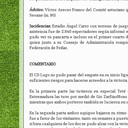
Árbitro:
Víctor Areces Franco del Comité asturiano que
Seoane (m. 90).
Incidencias:
Estadio Ángel Carro con terreno de juego
asistencia fue de 2.840 espectadores según informó el
pudo ver su pancarta e incluso en el primer cuarto 
quien junto a su Consejo de Administración rompi
Federación de Peñas.
COMENTARIO
El CD Lugo no pudo pasar del empate en su inicio li
suficientes riesgos para hacerse acreedor a la victori
En la primera parte las tuvieron en especial Teté
Extremadura las tuvo por medió de Gio ZarfinoNono G
mientras que ambos porteros también se lucieron en u
En la segunda parta ambos equipos bajaron su ritmo d
fue a favor de los visitantes, tanto en remates a puer
si bien cualquiera de los dos se pudo alzar con la vic