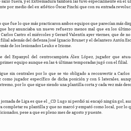
e salió fuera, y el Extremadura también las tuvo especialmente en el ú
nte por medio del ex atlético Óscar Pinchi que con su entrada revoluc
o que fue lo que más practicaron ambos equipos que parecían más dis
 que hoy anunciaba un nuevo refuerzo menos mal que en los último
 Carlos Castro el miércoles y Gerard Valentín ayer viernes, que de no
filial además del defensa José Ignacio Brunet y el delantero Antón Es
emás de los lesionados Leuko e Iriome.
rte del Espanyol del centrocampista Álex López, jugador que atuu
 primer equipo aunque en las 4 últimas temporadas jugó con el filial.
gue sin centrales por lo que se vio obligado a reconvertir a Carlos 
z como jugador específico de dicha posición y con 5 laterales, aun
extremo, por lo que sigue siendo una plantilla corta y cada vez más d
 jornada de Liga es que el _CD Lugo ni perdió ni encajó ningún gol, a
ra completar su plantilla y que no marcó y empató como local, por lo
icionados, pese a que es pleno mes de agosto y puente.