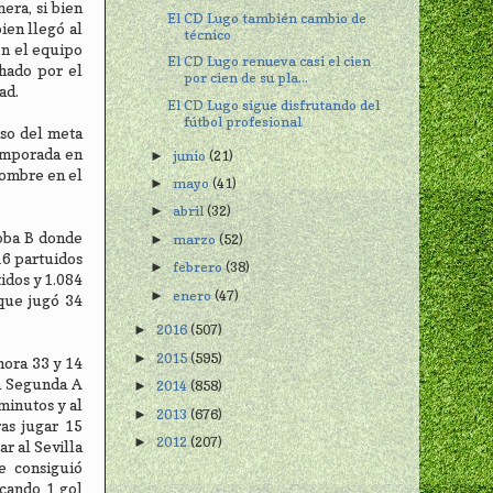
era, si bien
El CD Lugo también cambio de
ien llegó al
técnico
on el equipo
El CD Lugo renueva casi el cien
chado por el
por cien de su pla...
ad.
El CD Lugo sigue disfrutando del
fútbol profesional
aso del meta
temporada en
junio
(21)
►
nombre en el
mayo
(41)
►
abril
(32)
►
doba B donde
marzo
(52)
►
16 partuidos
febrero
(38)
►
idos y 1.084
enero
(47)
►
que jugó 34
2016
(507)
►
2015
(595)
►
mora 33 y 14
en Segunda A
2014
(858)
►
minutos y al
2013
(676)
►
as jugar 15
2012
(207)
►
r al Sevilla
e consiguió
rcando 1 gol