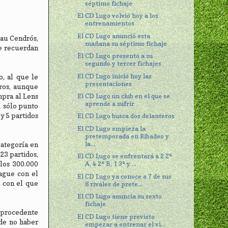
séptimo fichaje
El CD Lugo volvió hoy a los
entrenamientos
El CD Lugo anunció esta
Pau Cendrós,
mañana su séptimo fichaje
ue recuerdan
El CD Lugo presentó a su
segundo y tercer fichajes
El CD Lugo inició hoy las
, al que le
presentaciones
ros, aunque
El CD Lugo un club en el que se
mpra al Lens
aprende a sufrir
1 sólo punto
y 5 partidos
El CD Lugo busca dos delanteros
El CD Lugo empieza la
pretemporada en Ribadeo y
la...
categoría en
23 partidos,
El CD Lugo se enfrentará a 2 2ª
 los 300.000
A, 4 2ª B, 1 3ª y ...
eague con el
El CD Lugo ya conoce a 7 de sus
, con el que
8 rivales de prete...
El CD Lugo anuncia su sexto
fichaje
o procedente
El CD Lugo tiene previsto
de no haber
empezar a entrenar el vi...