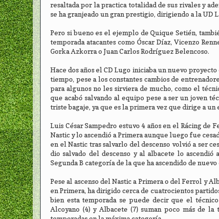
resaltada por la practica totalidad de sus rivales y ad
se ha granjeado un gran prestigio, dirigiendo a la UD L
Pero si bueno es el ejemplo de Quique Setién, tambié
temporada atacantes como Óscar Díaz, Vicenzo Renne
Gorka Azkorra o Juan Carlos Rodríguez Belencoso.
Hace dos años el CD Lugo iniciaba un nuevo proyecto
tiempo, pese a los constantes cambios de entrenadore
para algunos no les sirviera de mucho, como el técnic
que acabó salvando al equipo pese a ser un joven téc
triste bagaje, ya que es la primera vez que dirige a u
Luis César Sampedro estuvo 4 años en el Rácing de Fe
Nastic y lo ascendió a Primera aunque luego fue cesa
en el Nastic tras salvarlo del descenso volvió a ser c
dio salvado del descenso y al albacete lo ascendi
Segunda B categoría de la que ha ascendido de nuevo e
Pese al ascenso del Nastic a Primera o del Ferrol y Al
en Primera, ha dirigido cerca de cuatrocientos partidos
bien esta temporada se puede decir que el técnico d
Alcoyano (4) y Albacete (7) suman poco más de la t
temporadas en la máxima categoría.