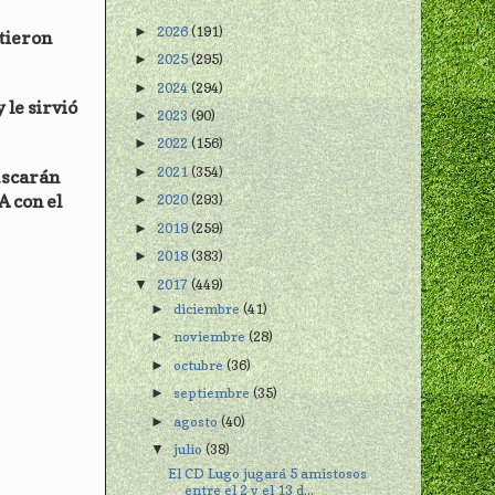
2026
(191)
►
atieron
2025
(295)
►
2024
(294)
►
 le sirvió
2023
(90)
►
2022
(156)
►
2021
(354)
►
uscarán
A con el
2020
(293)
►
2019
(259)
►
2018
(383)
►
2017
(449)
▼
diciembre
(41)
►
noviembre
(28)
►
octubre
(36)
►
septiembre
(35)
►
agosto
(40)
►
julio
(38)
▼
El CD Lugo jugará 5 amistosos
entre el 2 y el 13 d...