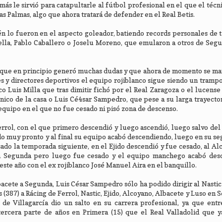
emás le sirvió para catapultarle al fútbol profesional en el que el téc
as Palmas, algo que ahora tratará de defender en el Real Betis.
n lo fueron en el aspecto goleador, batiendo records personales de 
lla, Pablo Caballero o Joselu Moreno, que emularon a otros de Seg
 que en principio generó muchas dudas y que ahora de momento se ma
s y directores deportivos el equipo rojiblanco sigue siendo un tramp
o Luis Milla que tras dimitir fichó por el Real Zaragoza o el lucense
nico de la casa o Luis Cé4sar Sampedro, que pese a su larga trayector
n equipo en el que no fue cesado ni pisó zona de descenso.
rrol, con el que primero descendió y luego ascendió, luego salvo del
do muy pronto y al final su equipo acabó descendiendo, luego en su s
esado la temporada siguiente, en el Ejido descendió y fue cesado, al Al
ó a Segunda pero luego fue cesado y el equipo manchego acabó des
ste año con el ex rojiblanco José Manuel Aira en el banquillo.
bacete a Segunda, Luis César Sampedro sólo ha podido dirigir al Nastic
 (387) a Rácing de Ferrol, Nastic, Ejido, Alcoyano, Albacete y Luso en 
e Villagarcía dio un salto en su carrera profesional, ya que entre
ercera parte de años en Primera (15) que el Real Valladolid que y