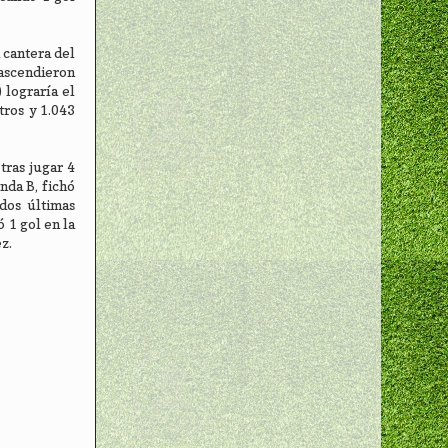
 cantera del
 ascendieron
 lograría el
tros y 1.043
tras jugar 4
nda B, fichó
dos últimas
 1 gol en la
ez.