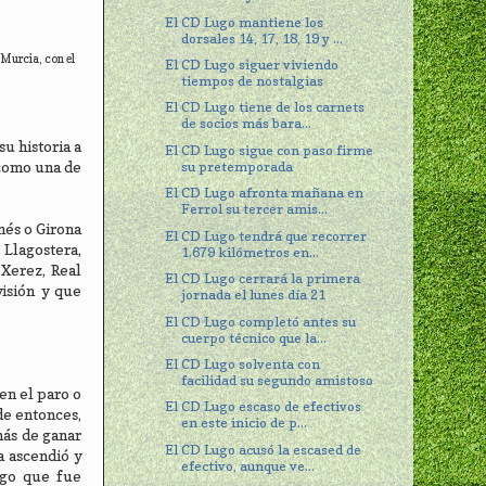
El CD Lugo mantiene los
dorsales 14, 17, 18, 19 y ...
 Murcia, con el
El CD Lugo siguer viviendo
tiempos de nostalgias
El CD Lugo tiene de los carnets
de socios más bara...
u historia a
El CD Lugo sigue con paso firme
su pretemporada
 como una de
El CD Lugo afronta mañana en
Ferrol su tercer amis...
nés o Girona
El CD Lugo tendrá que recorrer
 Llagostera,
1.679 kilómetros en...
 Xerez, Real
El CD Lugo cerrará la primera
isión y que
jornada el lunes día 21
El CD Lugo completó antes su
cuerpo técnico que la...
El CD Lugo solventa con
facilidad su segundo amistoso
en el paro o
El CD Lugo escaso de efectivos
de entonces,
en este inicio de p...
más de ganar
El CD Lugo acusó la escased de
a ascendió y
efectivo, aunque ve...
ego que fue