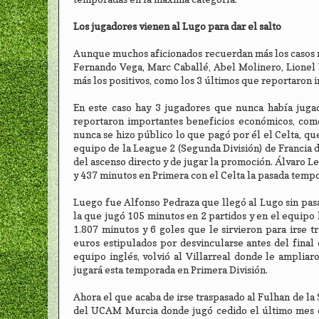
Los jugadores vienen al Lugo para dar el salto
Aunque muchos aficionados recuerdan más los casos n
Fernando Vega, Marc Caballé, Abel Molinero, Lionel 
más los positivos, como los 3 últimos que reportaron i
En este caso hay 3 jugadores que nunca había juga
reportaron importantes beneficios económicos, com
nunca se hizo público lo que pagó por él el Celta, q
equipo de la League 2 (Segunda División) de Francia 
del ascenso directo y de jugar la promoción. Álvaro L
y 437 minutos en Primera con el Celta la pasada temp
Luego fue Alfonso Pedraza que llegó al Lugo sin pasa
la que jugó 105 minutos en 2 partidos y en el equipo
1.807 minutos y 6 goles que le sirvieron para irse t
euros estipulados por desvincularse antes del final 
equipo inglés, volvió al Villarreal donde le ampliar
jugará esta temporada en Primera División.
Ahora el que acaba de irse traspasado al Fulhan de l
del UCAM Murcia donde jugó cedido el último mes d