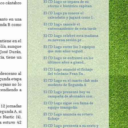
El CD Lugo se separa de su
nico cántabro
eterno e histórico capitan
El CD Lugo ya conoce el
calendatio y jugará como l...
tanto en una
El CD Lugo canceló el
unda B como
entrenamiento de esta tarde
El CD Lugo celebró esta mañana
su novena sesión pr...
ntiene en el
olín, aunque
El CD Lugo entre los 3 equipos
que más años seguid...
 José Durán,
ia, tiene un
El CD Lugo se enfrentó en los
últimos años a grand...
El CD Lugo anunció el fichaje
 descenso al
del toledano Fran Sa...
egunda etapa
El CD Lugo es el cuarto club más
coyano no lo
modesto de Segunda A
cendiendo a
El CD Lugo presentó hoy su
campaña de abonados con...
El CD Lugo sigue con fama de
 12 jornadas
equipo trampolín
Segunda A, si
El CD Lugo anuncia su octavo
 Nastic (4),
fichaje
a estuvo 42
El CD Lugo presenta a su sexto y