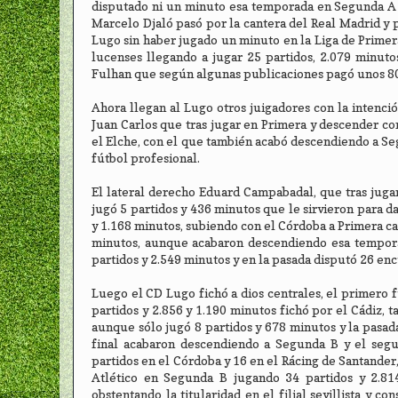
disputado ni un minuto esa temporada en Segunda A c
Marcelo Djaló pasó por la cantera del Real Madrid y p
Lugo sin haber jugado un minuto en la Liga de Primer
lucenses llegando a jugar 25 partidos, 2.079 minutos
Fulhan que según algunas publicaciones pagó unos 80
Ahora llegan al Lugo otros juigadores con la intenci
Juan Carlos que tras jugar en Primera y descender c
el Elche, con el que también acabó descendiendo a Se
fútbol profesional.
El lateral derecho Eduard Campabadal, que tras juga
jugó 5 partidos y 436 minutos que le sirvieron para 
y 1.168 minutos, subiendo con el Córdoba a Primera cat
minutos, aunque acabaron descendiendo esa tempora
partidos y 2.549 minutos y en la pasada disputó 26 enc
Luego el CD Lugo fichó a dios centrales, el primero f
partidos y 2.856 y 1.190 minutos fichó por el Cádiz,
aunque sólo jugó 8 partidos y 678 minutos y la pasada
final acabaron descendiendo a Segunda B y el segu
partidos en el Córdoba y 16 en el Rácing de Santander,
Atlético en Segunda B jugando 34 partidos y 2.81
obstentando la titularidad en el filial sevillista y 