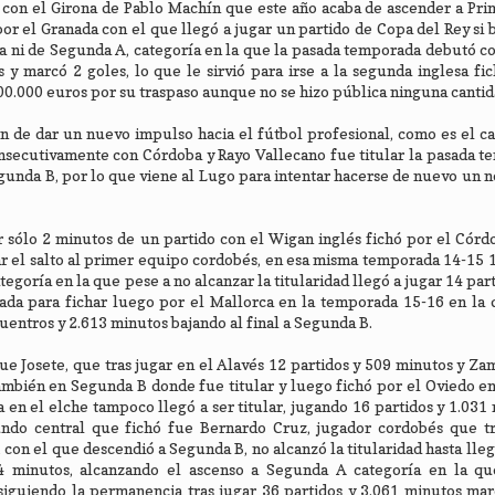
on el Girona de Pablo Machín que este año acaba de ascender a Prim
or el Granada con el que llegó a jugar un partido de Copa del Rey si b
a ni de Segunda A, categoría en la que la pasada temporada debutó c
 y marcó 2 goles, lo que le sirvió para irse a la segunda inglesa fi
0.000 euros por su traspaso aunque no se hizo pública ninguna cantid
ón de dar un nuevo impulso hacia el fútbol profesional, como es el c
onsecutivamente con Córdoba y Rayo Vallecano fue titular la pasada 
gunda B, por lo que viene al Lugo para intentar hacerse de nuevo un 
r sólo 2 minutos de un partido con el Wigan inglés fichó por el Cór
dar el salto al primer equipo cordobés, en esa misma temporada 14-15 
egoría en la que pese a no alcanzar la titularidad llegó a jugar 14 part
da para fichar luego por el Mallorca en la temporada 15-16 en la 
uentros y 2.613 minutos bajando al final a Segunda B.
ue Josete, que tras jugar en el Alavés 12 partidos y 509 minutos y Za
 también en Segunda B donde fue titular y luego fichó por el Oviedo 
 en el elche tampoco llegó a ser titular, jugando 16 partidos y 1.031 
ndo central que fichó fue Bernardo Cruz, jugador cordobés que tr
 con el que descendió a Segunda B, no alcanzó la titularidad hasta llega
4 minutos, alcanzando el ascenso a Segunda A categoría en la qu
consiguiendo la permanencia tras jugar 36 partidos y 3.061 minutos ma