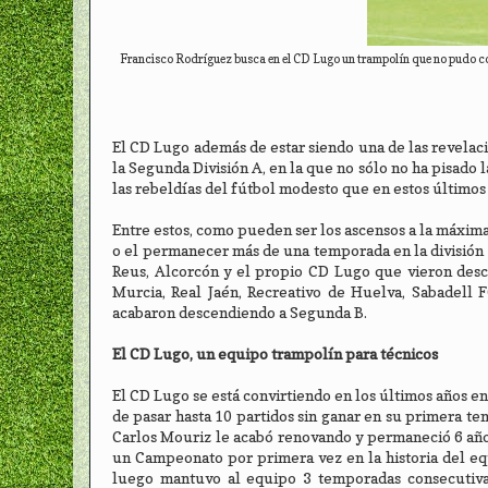
Francisco Rodríguez busca en el CD Lugo un trampolín que no pudo conse
El CD Lugo además de estar siendo una de las revelacio
la Segunda División A, en la que no sólo no ha pisado 
las rebeldías del fútbol modesto que en estos últimos 
Entre estos, como pueden ser los ascensos a la máxima
o el permanecer más de una temporada en la división 
Reus, Alcorcón y el propio CD Lugo que vieron desc
Murcia, Real Jaén, Recreativo de Huelva, Sabadell 
acabaron descendiendo a Segunda B.
El CD Lugo, un equipo trampolín para técnicos
El CD Lugo se está convirtiendo en los últimos años e
de pasar hasta 10 partidos sin ganar en su primera t
Carlos Mouriz le acabó renovando y permaneció 6 año
un Campeonato por primera vez en la historia del equ
luego mantuvo al equipo 3 temporadas consecutiv