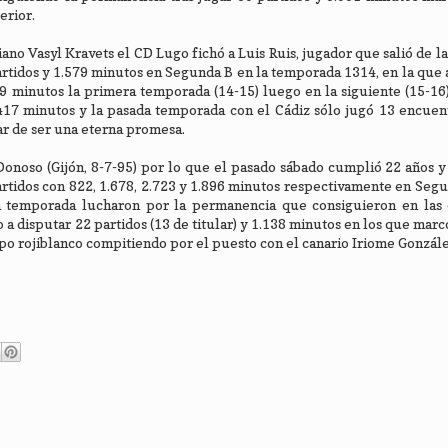
erior.
iano Vasyl Kravets el CD Lugo fichó a Luis Ruis, jugador que salió de la
partidos y 1.579 minutos en Segunda B en la temporada 1314, en la que
9 minutos la primera temporada (14-15) luego en la siguiente (15-16)
417 minutos y la pasada temporada con el Cádiz sólo jugó 13 encuen
ar de ser una eterna promesa.
onoso (Gijón, 8-7-95) por lo que el pasado sábado cumplió 22 años y 
artidos con 822, 1.678, 2.723 y 1.896 minutos respectivamente en Segu
 temporada lucharon por la permanencia que consiguieron en las 
a disputar 22 partidos (13 de titular) y 1.138 minutos en los que marcó
uipo rojiblanco compitiendo por el puesto con el canario Iriome Gonzál