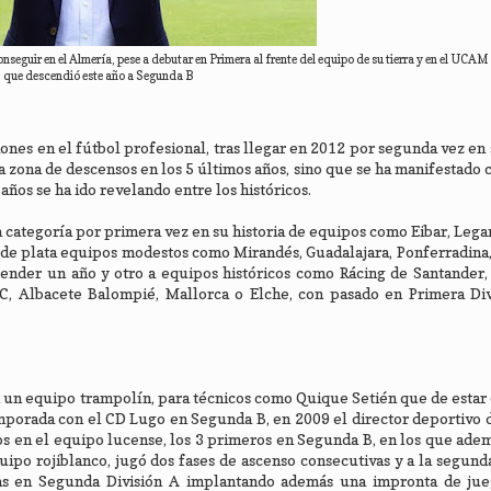
guir en el Almería, pese a debutar en Primera al frente del equipo de su tierra y en el UCAM
que descendió este año a Segunda B
nes en el fútbol profesional, tras llegar en 2012 por segunda vez en s
la zona de descensos en los 5 últimos años, sino que se ha manifestado
años se ha ido revelando entre los históricos.
 categoría por primera vez en su historia de equipos como Eibar, Lega
de plata equipos modestos como Mirandés, Guadalajara, Ponferradina,
ender un año y otro a equipos históricos como Rácing de Santander,
FC, Albacete Balompié, Mallorca o Elche, con pasado en Primera Div
n un equipo trampolín, para técnicos como Quique Setién que de estar 
emporada con el CD Lugo en Segunda B, en 2009 el director deportivo 
s en el equipo lucense, los 3 primeros en Segunda B, en los que ade
ipo rojiblanco, jugó dos fases de ascenso consecutivas y a la segund
as en Segunda División A implantando además una impronta de ju