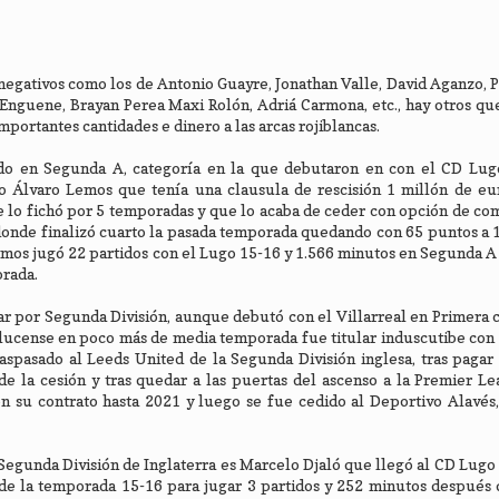
egativos como los de Antonio Guayre, Jonathan Valle, David Aganzo, 
Enguene, Brayan Perea Maxi Rolón, Adriá Carmona, etc., hay otros q
mportantes cantidades e dinero a las arcas rojiblancas.
do en Segunda A, categoría en la que debutaron en con el CD Lugo
o Álvaro Lemos que tenía una clausula de rescisión 1 millón de eu
ue lo fichó por 5 temporadas y que lo acaba de ceder con opción de co
donde finalizó cuarto la pasada temporada quedando con 65 puntos a 
emos jugó 22 partidos con el Lugo 15-16 y 1.566 minutos en Segunda A 
orada.
r por Segunda División, aunque debutó con el Villarreal en Primera 
 lucense en poco más de media temporada fue titular induscutibe con 
raspasado al Leeds United de la Segunda División inglesa, tras pagar
de la cesión y tras quedar a las puertas del ascenso a la Premier L
on su contrato hasta 2021 y luego se fue cedido al Deportivo Alavés
a Segunda División de Inglaterra es Marcelo Djaló que llegó al CD Lug
e la temporada 15-16 para jugar 3 partidos y 252 minutos después 