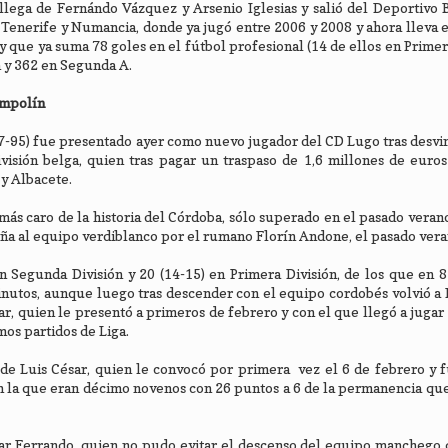
lega de Fernándo Vázquez y Arsenio Iglesias y salió del Deportivo B 
 Tenerife y Numancia, donde ya jugó entre 2006 y 2008 y ahora lleva 
 que ya suma 78 goles en el fútbol profesional (14 de ellos en Primera
n y 362 en Segunda A.
ampolín
-7-95) fue presentado ayer como nuevo jugador del CD Lugo tras desvi
visión belga, quien tras pagar un traspaso de 1,6 millones de euro
y Albacete.
más caro de la historia del Córdoba, sólo superado en el pasado verano
ña al equipo verdiblanco por el rumano Florín Andone, el pasado vera
 Segunda División y 20 (14-15) en Primera División, de los que en 8 
nutos, aunque luego tras descender con el equipo cordobés volvió a 
r, quien le presentó a primeros de febrero y con el que llegó a jugar 
mos partidos de Liga.
de Luis César, quien le convocó por primera vez el 6 de febrero y 
n la que eran décimo novenos con 26 puntos a 6 de la permanencia qu
ar Ferrando, quien no pudo evitar el descenso del equipo manchego 