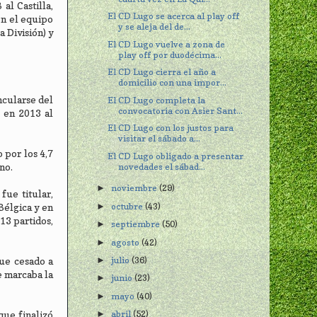
al Castilla,
El CD Lugo se acerca al play off
en el equipo
y se aleja del de...
 División) y
El CD Lugo vuelve a zona de
play off por duodécima...
El CD Lugo cierra el año a
domicilio con una impor...
ncularse del
El CD Lugo completa la
convocatoria con Asier Sant...
s en 2013 al
El CD Lugo con los justos para
visitar el sábado a...
 por los 4,7
El CD Lugo obligado a presentar
novedades el sábad...
no.
noviembre
(29)
►
fue titular,
octubre
(43)
►
Bélgica y en
13 partidos,
septiembre
(50)
►
agosto
(42)
►
julio
(36)
►
fue cesado a
e marcaba la
junio
(23)
►
mayo
(40)
►
abril
(52)
que finalizó
►