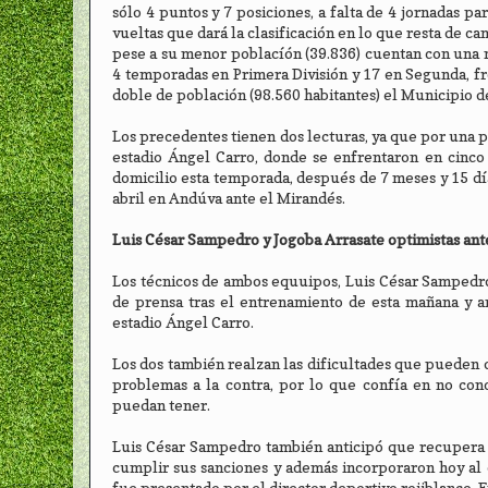
sólo 4 puntos y 7 posiciones, a falta de 4 jornadas pa
vueltas que dará la clasificación en lo que resta de 
pese a su menor poblacíón (39.836) cuentan con una m
4 temporadas en Primera División y 17 en Segunda, fren
doble de población (98.560 habitantes) el Municipio d
Los precedentes tienen dos lecturas, ya que por una 
estadio Ángel Carro, donde se enfrentaron en cinco 
domicilio esta temporada, después de 7 meses y 15 día
abril en Andúva ante el Mirandés.
Luis César Sampedro y Jogoba Arrasate optimistas ant
Los técnicos de ambos equuipos, Luis César Sampedro
de prensa tras el entrenamiento de esta mañana y a
estadio Ángel Carro.
Los dos también realzan las dificultades que pueden o
problemas a la contra, por lo que confía en no con
puedan tener.
Luis César Sampedro también anticipó que recupera ef
cumplir sus sanciones y además incorporaron hoy al