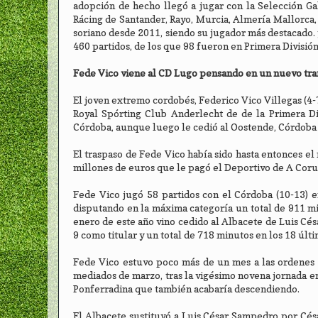
adopción de hecho llegó a jugar con la Selección Gal
Rácing de Santander, Rayo, Murcia, Almería Mallorca,
soriano desde 2011, siendo su jugador más destacado. y
460 partidos, de los que 98 fueron en Primera Divisió
Fede Vico viene al CD Lugo pensando en un nuevo tr
El joven extremo cordobés, Federico Vico Villegas (4
Royal Spórting Club Anderlecht de de la Primera Di
Córdoba, aunque luego le cedió al Oostende, Córdoba 
El traspaso de Fede Vico había sido hasta entonces el 
millones de euros que le pagó el Deportivo de A Coru
Fede Vico jugó 58 partidos con el Córdoba (10-13) en
disputando en la máxima categoría un total de 911 mi
enero de este año vino cedido al Albacete de Luis Césa
9 como titular y un total de 718 minutos en los 18 últi
Fede Vico estuvo poco más de un mes a las ordenes 
mediados de marzo, tras la vigésimo novena jornada e
Ponferradina que también acabaría descendiendo.
El Albacete sustituyó a Luis César Sampedro por Cés