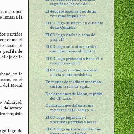
seguidos a las seis de...
El deporte lucense pierde un
ción al once
veterano impuolsor
 Ignasi a la
El CD Lugo de nuevo en el boleto
de La Quiniela
dos partidos
El CD Lugo vuelve a zona de
play off
icos como el
nte desde el
El CD Lugo ante otro partido
e perfila de
con numerosos alicientes
el eje de la
El CD Lugo presenta a Fede Vico
y ya piensa en el ...
El CD Lugo se refuerza con el
hand, en la
media punta cordobés...
cassi, en el
En menos de media temporada
u del Moral
casi un tercio de equi...
Declaraciones de Manu, capitán
del CD Lugo
o Valcarcel,
Declaraciones del extremo
el delantero
izquierdo del CD Lugo, A...
ntrocampista
El CD Lugo jugará los 4
próximos partidos a las se...
El CD Lugo aparece por décimo
s gallego de
cuarta vez en La Qui...