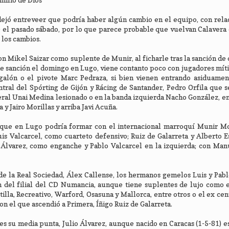
milio de Diós
dejó entreveer que podría haber algún cambio en el equipo, con rela
) el pasado sábado, por lo que parece probable que vuelvan Calavera e
 los cambios.
 Mikel Saizar como suplente de Munir, al ficharle tras la sanción de 
e sanción el domingo en Lugo, viene contanto poco con jugadores mít
Regalón o el pivote Marc Pedraza, si bien vienen entrando asiduame
tral del Spórting de Gijón y Rácing de Santander, Pedro Orfila que s
eral Unai Medina lesionado o en la banda izquierda Nacho González, en 
y Jairo Morillas y arriba Javi Acuña.
que en Lugo podría formar con el internacional marroquí Munir Mo
uis Valcarcel, como cuarteto defensivo; Ruiz de Galarreta y Alberto Es
 Álvarez, como enganche y Pablo Valcarcel en la izquierda; con Man
e la Real Sociedad, Álex Callense, los hermanos gemelos Luis y Pabl
n del filial del CD Numancia, aunque tiene suplentes de lujo como 
illa, Recreativo, Warford, Osasuna y Mallorca, entre otros o el ex ce
on el que ascendió a Primera, Íñigo Ruiz de Galarreta.
 su media punta, Julio Álvarez, aunque nacido en Caracas (1-5-81) e