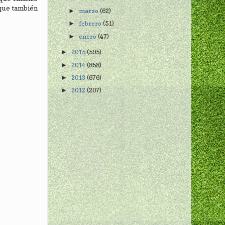
 que también
marzo
(62)
►
febrero
(51)
►
enero
(47)
►
2015
(595)
►
2014
(858)
►
2013
(676)
►
2012
(207)
►