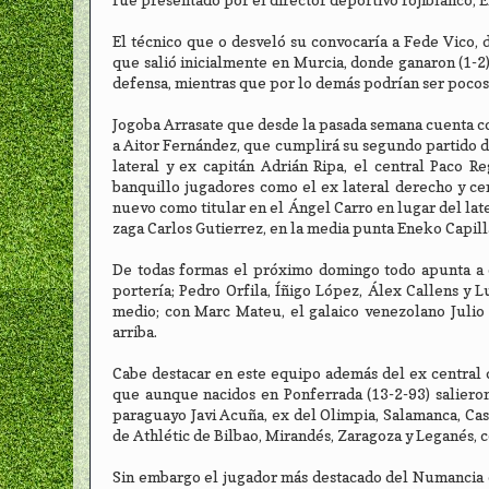
fue presentado por el director deportivo rojiblanco, E
El técnico que o desveló su convocaría a Fede Vico, 
que salió inicialmente en Murcia, donde ganaron (1-2
defensa, mientras que por lo demás podrían ser pocos
Jogoba Arrasate que desde la pasada semana cuenta con
a Aitor Fernández, que cumplirá su segundo partido d
lateral y ex capitán Adrián Ripa, el central Paco 
banquillo jugadores como el ex lateral derecho y cen
nuevo como titular en el Ángel Carro en lugar del lat
zaga Carlos Gutierrez, en la media punta Eneko Capilla 
De todas formas el próximo domingo todo apunta a 
portería; Pedro Orfila, Íñigo López, Álex Callens y L
medio; con Marc Mateu, el galaico venezolano Julio
arriba.
Cabe destacar en este equipo además del ex central d
que aunque nacidos en Ponferrada (13-2-93) saliero
paraguayo Javi Acuña, ex del Olimpia, Salamanca, Cast
de Athlétic de Bilbao, Mirandés, Zaragoza y Leganés, c
Sin embargo el jugador más destacado del Numancia es