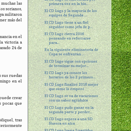
n muchas las
primera vez en la his...
os sorianos,
El CD Lugo y la mayoría de los
ya militaron
equipos de Segunda ...
ener más del
El CD Lugo tiene a un fiel
seguidor como jefa de p...
El CD Lugo cierra 2016
mancia en el
pensando en reforzarse
a victoria a
para...
pasado 24 de
En la siguiente eliminatoria de
Copa se enfrentan ...
El CD Lugo sigue con opciones
de terminar su mejor...
El CD Lugo ya conoce los
s sus ruedas
horarios de los 2 primero...
mingo en el
El CD Lugo finalizó 2016 mejor
que como lo empezó
El CD Lugo se va de vacaciones
 puede crear
con un sabor agridulce
as pocas que
El CD Lugo pudo ganar en la
segunda parte y perder...
El CD Lugo espera a una SD
Miquel, tras
Huesca en alza
teriormente
El CD Lugo Juega 5 partidos