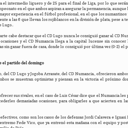
ra el intermedio liguero y de 25 para el final de Liga, por lo que será
campeonato en el que ambos aspiran a asegurar la permanencia, aunque l
ayor experiencia en el fútbol profesional, en el que los numantinos 
te a las 6 que llevan los rojiblancos en la división de plata, pese a t
e Lugo..
parte cabe destacar que el CD Lugo nunca le consiguió ganar al CD Nu
ocasiones y el CD Numancia llega a la capital lucense sin conocer l
s sin ganar fuera de casa, donde lo consiguió por última vez (0-2) el 
e el partido del domingo
, del CD Lugo y Jogoba Arrasate, del CD Numancia., ofrecieron ambo
mbos se muestran optimistas y piensan en la victoria el próximo do
frecer sus rivales, en el caso de Luis César dice que el Numancia les
cederles demasiadas ocasiones, para obligarles a que acierten en l
ectivos, como son los casos de los defensas Jordi Calavera e Ignasi 
 extremo Fede Vico, que ya entrenó esta mañana con el equipo y pos