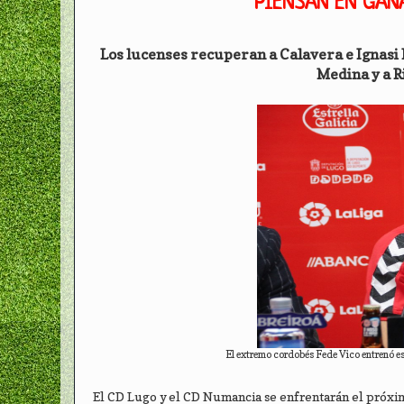
PIENSAN EN GAN
Los lucenses recuperan a Calavera e Ignasi M
Medina y a R
El extremo cordobés Fede Vico entrenó es
El CD Lugo y el CD Numancia se enfrentarán el próximo