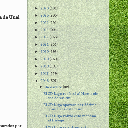
2026
(191)
►
2025
(295)
►
a de Unai
2024
(294)
►
2023
(90)
►
2022
(156)
►
2021
(354)
►
2020
(293)
►
2019
(259)
►
2018
(383)
►
2017
(449)
►
2016
(507)
▼
diciembre
(32)
▼
El CD Lugo recibirá al Nastic sin
dos de sus titul...
El CD Lugo aparece por décimo
quinta vez esta temp...
El CD Lugo volvió esta mañana
al trabajo
eparados por
El CD Lugo se enfrentará por