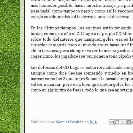
más honrados posible, hacer nuestro trabajo y a part
pasa nada" como tampoco pasó y como así lo reconoci
encajó con deportividad la derrota, pese al descenso.
En los últimos tiempos, los equipos están teniendo 
tardar, como este año el CD Lugo o el propio CD Mira
sobre todo delanteros que marquen goles, esa es la
superior categoría, todo el mundo apura hasta los últ
ahí la tardanza, pero siempre va ser lo mismo y sobre 
coger ritmo, los jugadores se van poner a tono rápido 
Los defensas del CD Lugo se están reivindicando con 
aunque como dice Seoane sonriendo y medio en brom
marcar como los 2 que logró Seoane la pasada temporad
volver a marcar, pero está bien que metan goles los d
como en algún tiro de fuera, todo lo que sea aportar 
Publicado por
Manuel Cordido
en
8:14