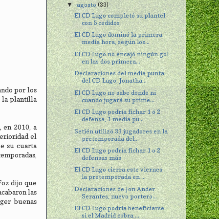
agosto
(33)
▼
El CD Lugo completó su plantel
con 5 cedidos
El CD Lugo dominó la primera
media hora, según los...
El CD Lugo no encajó ningún gol
en las dos primera...
Declaraciones del media punta
del CD Lugo, Jonatha...
ando por los
El CD Lugo no sabe donde ni
la plantilla
cuando jugará su prime...
El CD Lugo podría fichar 1 ó 2
defensa, 1 media pu...
, en 2010, a
Setién utilizó 33 jugadores en la
rioridad el
pretemporada del...
e su cuarta
El CD Lugo podría fichar 1 o 2
 temporadas,
defensas más
El CD Lugo cierra este viernes
la pretemporada en ...
oz dijo que
Declaraciones de Jon Ander
acabaron las
Serantes, nuevo portero...
oger buenas
El CD Lugo podría beneficiarse
si el Madrid cobra ...