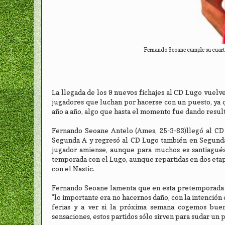
Fernando Seoane cumple su cuart
La llegada de los 9 nuevos fichajes al CD Lugo vuelve
jugadores que luchan por hacerse con un puesto, ya qu
año a año, algo que hasta el momento fue dando resulta
Fernando Seoane Antelo (Ames, 25-3-83)llegó al CD 
Segunda A y regresó al CD Lugo también en Segunda 
jugador amiense, aunque para muchos es santiagués,
temporada con el Lugo, aunque repartidas en dos etapa
con el Nastic.
Fernando Seoane lamenta que en esta pretemporada n
"lo importante era no hacernos daño, con la intención 
ferias y a ver si la próxima semana cogemos bu
sensaciones, estos partidos sólo sirven para sudar un p