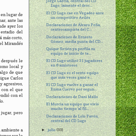
Jorge García, central del CD
Lugo, lamente el desc...
El CD Lugo cae en Vegadeo ante
e en lugar de
un competitivo Avilés
ar, ante las
Declaraciones de Álvaro Peña,
nde ayer los
centrocampista del C...
estadio del
Declaraciones de Ernesto
á más corto,
Gómez, media punta del CD...
"el Mirandés
Quique Setién ya perfila su
equipo de inicio de te...
s después le
El CD Lugo utilizó 31 jugadores
en 6 amistosos
omo local y
 algo de que
El CD Lugo es el sexto equipo
que más veces ganó e...
sigue Carlos
 agresivos,
El CD Lugo vuelve a ganar el
Enma Cuervo por segun...
" con el que
endió con el
Declaraciones de Dani Mallo
do.
El Murcia un equipo que vivió
mucho tiempo 'al fil...
 jugar, pero
Declaraciones de Lolo Pavón,
central del CD Lugo
n ambiente a
julio
(33)
►
tamos ser lo