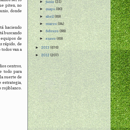
junio
(51)
►
ue piten, no
mayo
(90)
►
junio, donde
abril
(69)
►
marzo
(94)
►
stá haciendo
febrero
(88)
►
stá buscando
 equipos de
enero
(69)
►
s rápido, de
2013
(676)
►
 todos van a
2012
(207)
►
ios centros,
e todo para
la suerte de
 estrategia,
 rojiblanco.