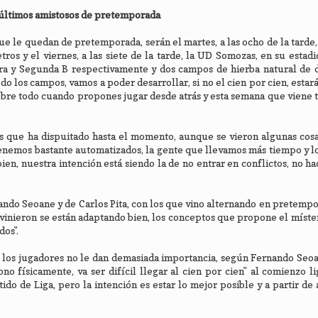
s últimos amistosos de pretemporada
ue le quedan de pretemporada, serán el martes, a las ocho de la tarde,
s y el viernes, a las siete de la tarde, la UD Somozas, en su estad
cera y Segunda B respectivamente y dos campos de hierba natural de
do los campos, vamos a poder desarrollar, si no el cien por cien, estará
bre todo cuando propones jugar desde atrás y esta semana que viene
s que ha dispuitado hasta el momento, aunque se vieron algunas cosa
enemos bastante automatizados, la gente que llevamos más tiempo y l
ien, nuestra intención está siendo la de no entrar en conflictos, no h
do Seoane y de Carlos Pita, con los que vino alternando en pretempo
 vinieron se están adaptando bien, los conceptos que propone el míster
dos".
 los jugadores no le dan demasiada importancia, según Fernando Seoa
 físicamente, va ser difícil llegar al cien por cien" al comienzo l
do de Liga, pero la intención es estar lo mejor posible y a partir de 