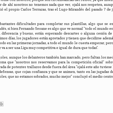
ir de ahí nosotros no tenemos nada que ver, ojalá nos respeten, aunq
ó el propio Carlos Terrazas, tras el Lugo-Mirandés del pasado 7 de 
bastantes dificultades para completar sus plantillas, algo que se e
ndés, si bien Fernando Seoane es algo que ve normal "todo el mundo e
 diferencia y bueno, están esperando descartes o alguna cesión de
imos días, los jugadores están apretados y tienen que decidirse ademá
todo en las primeras jornadas, a todo el mundo le cuesta empezar, pero
y va a ser una Liga muy competitiva e igual de dura que todas".
goles, aunque los delanteros también han marcado, pero faltan los med
a que "nosotros nos reservamos para la competición oficial" sobr
a de potentes trallazos desde fuera del área "ojalá este año tuviese 
efensas, que cojan confianza y que se animen, tanto en las jugadas de
goles, que no estamos sobrados, mucho mejor" concluyó el medio centro