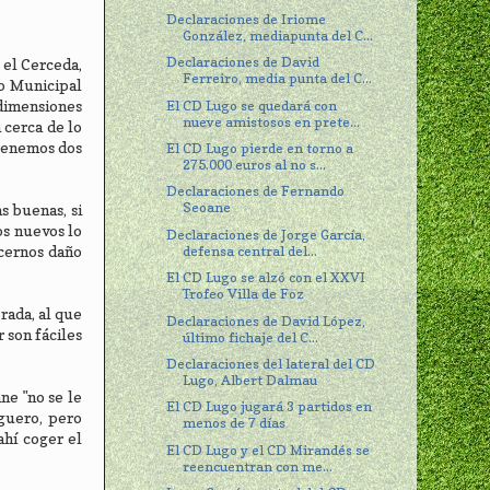
Declaraciones de Iriome
González, mediapunta del C...
Declaraciones de David
 el Cerceda,
Ferreiro, media punta del C...
io Municipal
El CD Lugo se quedará con
 dimensiones
nueve amistosos en prete...
 cerca de lo
 tenemos dos
El CD Lugo pierde en torno a
275.000 euros al no s...
Declaraciones de Fernando
Seoane
s buenas, si
os nuevos lo
Declaraciones de Jorge García,
defensa central del...
acernos daño
El CD Lugo se alzó con el XXVI
Trofeo Villa de Foz
rada, al que
Declaraciones de David López,
 son fáciles
último fichaje del C...
Declaraciones del lateral del CD
Lugo, Albert Dalmau
ne "no se le
El CD Lugo jugará 3 partidos en
iguero, pero
menos de 7 días
ahí coger el
El CD Lugo y el CD Mirandés se
reencuentran con me...