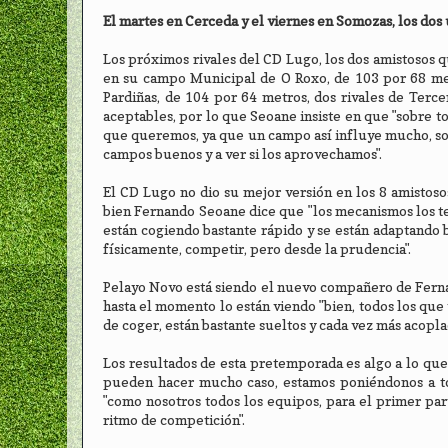
El martes en Cerceda y el viernes en Somozas, los do
Los próximos rivales del CD Lugo, los dos amistosos q
en su campo Municipal de O Roxo, de 103 por 68 metro
Pardiñas, de 104 por 64 metros, dos rivales de Ter
aceptables, por lo que Seoane insiste en que "sobre to
que queremos, ya que un campo así influye mucho, so
campos buenos y a ver si los aprovechamos".
El CD Lugo no dio su mejor versión en los 8 amistoso
bien Fernando Seoane dice que "los mecanismos los t
están cogiendo bastante rápido y se están adaptando b
físicamente, competir, pero desde la prudencia".
Pelayo Novo está siendo el nuevo compañero de Fernan
hasta el momento lo están viendo "bien, todos los que
de coger, están bastante sueltos y cada vez más acopla
Los resultados de esta pretemporada es algo a lo que
pueden hacer mucho caso, estamos poniéndonos a tono
"como nosotros todos los equipos, para el primer parti
ritmo de competición".