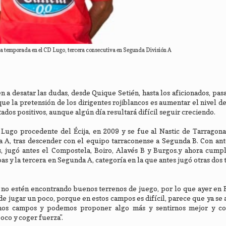
a temporada en el CD Lugo, tercera consecutiva en Segunda División A
n a desatar las dudas, desde Quique Setién, hasta los aficionados, pas
e la pretensión de los dirigentes rojiblancos es aumentar el nivel de 
dos positivos, aunque algún día resultará difícil seguir creciendo.
Lugo procedente del Écija, en 2009 y se fue al Nastic de Tarragona
A, tras descender con el equipo tarraconense a Segunda B. Con ante
 jugó antes el Compostela, Boiro, Alavés B y Burgos.y ahora cumpl
s y la tercera en Segunda A, categoría en la que antes jugó otras dos
o estén encontrando buenos terrenos de juego, por lo que ayer en F
de jugar un poco, porque en estos campos es difícil, parece que ya se 
enos campos y podemos proponer algo más y sentirnos mejor y c
oco y coger fuerza".