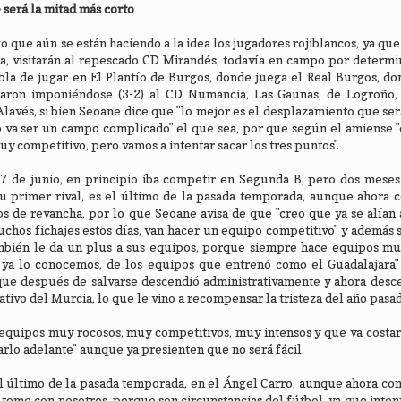
 será la mitad más corto
go que aún se están haciendo a la idea los jugadores rojiblancos, ya qu
ia, visitarán al repescado CD Mirandés, todavía en campo por determin
la de jugar en El Plantío de Burgos, donde juega el Real Burgos, do
abaron imponiéndose (3-2) al CD Numancia, Las Gaunas, de Logroño, 
lavés, si bien Seoane dice que "lo mejor es el desplazamiento que ser
o va ser un campo complicado" el que sea, por que según el amiense 
uy competitivo, pero vamos a intentar sacar los tres puntos".
 7 de junio, en principio iba competir en Segunda B, pero dos mese
 primer rival, es el último de la pasada temporada, aunque ahora c
os de revancha, por lo que Seoane avisa de que "creo que ya se alían
uchos fichajes estos días, van hacer un equipo competitivo" y además 
mbién le da un plus a sus equipos, porque siempre hace equipos muy
i, ya lo conocemos, de los equipos que entrenó como el Guadalajara
que después de salvarse descendió administrativamente y ahora desc
ativo del Murcia, lo que le vino a recompensar la tristeza del año pasa
equipos muy rocosos, muy competitivos, muy intensos y que va costar
arlo adelante" aunque ya presienten que no será fácil.
el último de la pasada temporada, en el Ángel Carro, aunque ahora co
 tome con nosotros, porque son circunstancias del fútbol, ya que inten