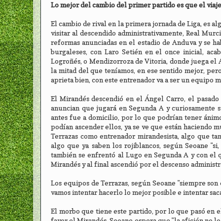
Lo mejor del cambio del primer partido es que el viaje
El cambio de rival en la primera jornada de Liga, es al
visitar al descendido administrativamente, Real Murc
reformas anunciadas en el estadio de Anduva y se hab
burgaleses, con Laro Setién en el once inicial, ac
Logroñés, o Mendizorroza de Vitoria, donde juega el A
la mitad del que teníamos, en ese sentido mejor, per
aprieta bien, con este entrenador va a ser un equipo m
El Mirandés descendió en el Ángel Carro, el pasado
anuncian que jugará en Segunda A y curiosamente su
antes fue a domicilio, por lo que podrían tener ánim
podían ascender ellos, ya se ve que están haciendo m
Terrazas como entrenador mirandesista, algo que ta
algo que ya saben los rojiblancos, según Seoane "s
también se enfrentó al Lugo en Segunda A y con el 
Mirandés y al final ascendió por el descenso administr
Los equipos de Terrazas, según Seoane "siempre son 
vamos intentar hacerlo lo mejor posible e intentar sac
El morbo que tiene este partido, por lo que pasó en 
favor el Mirandés, Seoane espera que "la afición no lo