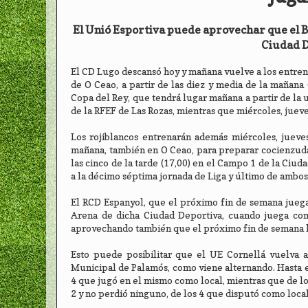
El Unió Esportiva puede aprovechar que el Ba
Ciudad D
El CD Lugo descansó hoy y mañana vuelve a los entrena
de O Ceao, a partir de las diez y media de la mañana (
Copa del Rey, que tendrá lugar mañana a partir de la 
de la RFEF de Las Rozas, mientras que miércoles, jueve
Los rojiblancos entrenarán además miércoles, jueve
mañana, también en O Ceao, para preparar cocienzudam
las cinco de la tarde (17,00) en el Campo 1 de la Ciu
a la décimo séptima jornada de Liga y último de ambos
El RCD Espanyol, que el próximo fin de semana juega
Arena de dicha Ciudad Deportiva, cuando juega com
aprovechando también que el próximo fin de semana l
Esto puede posibilitar que el UE Cornellá vuelva 
Municipal de Palamós, como viene alternando. Hasta el
4 que jugó en el mismo como local, mientras que de l
2 y no perdió ninguno, de los 4 que disputó como local,