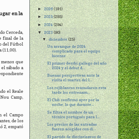
2026
(191)
►
ugar en la
2025
(295)
►
2024
(294)
►
ido Cerceda,
2023
(90)
▼
 final de la
diciembre
(25)
▼
o del Fútbol
Un arranque de 2024
 (11,00).
complicado para el equipo
lucense
a menos que
El primer derrbi gallego del año
 el sábado a
2024 y el debut d...
respondiente
Buenas perspectivas ante la
visita el martes del l...
Los rojiblancos reanudaron esta
ndo el Reale
tarde los entrenam...
l Nou Camp,
El Club confirmó ayer por la
noche, lo que durante...
Se filtra el nombre de un
en el Campo
técnico portugués para l...
ntes, de los
Los precios de las entradas
nó 2, empató
fueron acogidos con di...
El partido de dieciseisavos de