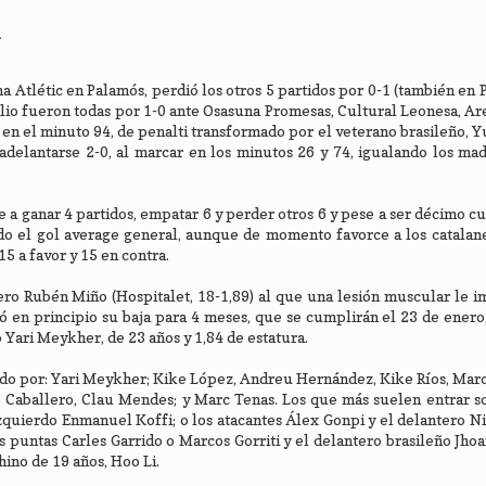
l
a Atlétic en Palamós, perdió los otros 5 partidos por 0-1 (también en 
cilio fueron todas por 1-0 ante Osasuna Promesas, Cultural Leonesa, Ar
 en el minuto 94, de penalti transformado por el veterano brasileño, Y
 adelantarse 2-0, al marcar en los minutos 26 y 74, igualando los mad
 a ganar 4 partidos, empatar 6 y perder otros 6 y pese a ser décimo cu
o el gol average general, aunque de momento favorce a los catalane
15 a favor y 15 en contra.
tero Rubén Miño (Hospitalet, 18-1,89) al que una lesión muscular le i
ló en principio su baja para 4 meses, que se cumplirán el 23 de enero
 Yari Meykher, de 23 años y 1,84 de estatura.
mado por: Yari Meykher; Kike López, Andreu Hernández, Kike Ríos, Marc
 Caballero, Clau Mendes; y Marc Tenas. Los que más suelen entrar so
 izquierdo Enmanuel Koffi; o los atacantes Álex Gonpi y el delantero 
puntas Carles Garrido o Marcos Gorriti y el delantero brasileño Jhoa
hino de 19 años, Hoo Li.