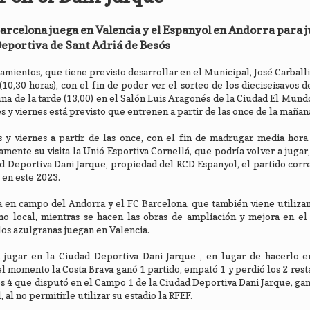
rcelona juega en Valencia y el Espanyol en Andorra para j
eportiva de Sant Adriá de Besós
mientos, que tiene previsto desarrollar en el Municipal, José Carball
10,30 horas), con el fin de poder ver el sorteo de los dieciseisavos de
una de la tarde (13,00) en el Salón Luis Aragonés de la Ciudad El Mund
s y viernes está previsto que entrenen a partir de las once de la mañana
s y viernes a partir de las once, con el fin de madrugar media hor
ente su visita la Unió Esportiva Cornellá, que podría volver a jugar,
dad Deportiva Dani Jarque, propiedad del RCD Espanyol, el partido cor
 en este 2023.
 en campo del Andorra y el FC Barcelona, que también viene utiliza
o local, mientras se hacen las obras de ampliación y mejora en e
os azulgranas juegan en Valencia.
a jugar en la Ciudad Deportiva Dani Jarque , en lugar de hacerlo 
 momento la Costa Brava ganó 1 partido, empató 1 y perdió los 2 resta
os 4 que disputó en el Campo 1 de la Ciudad Deportiva Dani Jarque, ga
 al no permitirle utilizar su estadio la RFEF.