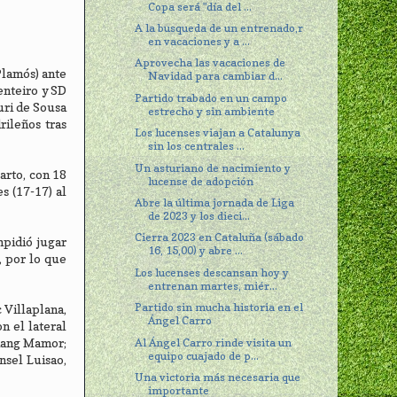
Copa será "día del ...
A la busqueda de un entrenado,r
en vacaciones y a ...
Aprovecha las vacaciones de
Plamós) ante
Navidad para cambiar d...
enteiro y SD
Partido trabado en un campo
uri de Sousa
estrecho y sin ambiente
rileños tras
Los lucenses viajan a Catalunya
sin los centrales ...
Un asturiano de nacimiento y
arto, con 18
lucense de adopción
s (17-17) al
Abre la última jornada de Liga
de 2023 y los dieci...
Cierra 2023 en Cataluña (sábado
mpidió jugar
16, 15,00) y abre ...
, por lo que
Los lucenses descansan hoy y
entrenan martes, miér...
Partido sin mucha historia en el
 Villaplana,
Ángel Carro
n el lateral
Al Ángel Carro rinde visita un
Niang Mamor;
equipo cuajado de p...
nsel Luisao,
Una victoria más necesaria que
importante