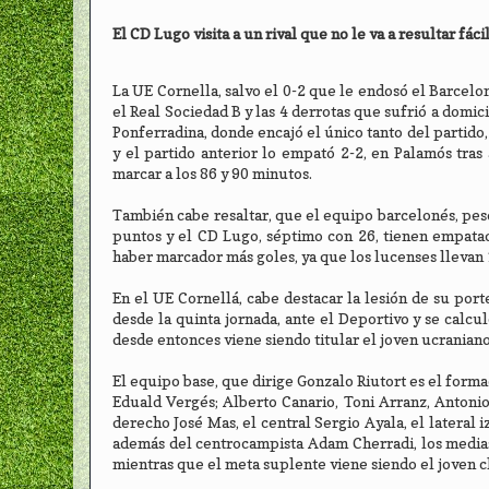
El CD Lugo visita a un rival que no le va a resultar fáci
La UE Cornella, salvo el 0-2 que le endosó el Barcelon
el Real Sociedad B y las 4 derrotas que sufrió a domi
Ponferradina, donde encajó el único tanto del partido,
y el partido anterior lo empató 2-2, en Palamós tras
marcar a los 86 y 90 minutos.
También cabe resaltar, que el equipo barcelonés, pese
puntos y el CD Lugo, séptimo con 26, tienen empatad
haber marcador más goles, ya que los lucenses llevan 
En el UE Cornellá, cabe destacar la lesión de su por
desde la quinta jornada, ante el Deportivo y se calcu
desde entonces viene siendo titular el joven ucraniano
El equipo base, que dirige Gonzalo Riutort es el for
Eduald Vergés; Alberto Canario, Toni Arranz, Antonio
derecho José Mas, el central Sergio Ayala, el lateral
además del centrocampista Adam Cherradi, los medias 
mientras que el meta suplente viene siendo el joven c