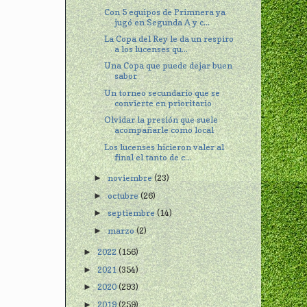
Con 5 equipos de Primnera ya
jugó en Segunda A y c...
La Copa del Rey le da un respiro
a los lucenses qu...
Una Copa que puede dejar buen
sabor
Un torneo secundario que se
convierte en prioritario
Olvidar la presión que suele
acompañarle como local
Los lucenses hicieron valer al
final el tanto de c...
noviembre
(23)
►
octubre
(26)
►
septiembre
(14)
►
marzo
(2)
►
2022
(156)
►
2021
(354)
►
2020
(293)
►
2019
(259)
►