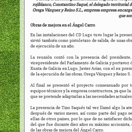
rojiblanco, Constantino Saqué, el delegado territorial 
Orega Vázquez y Reino S.L., empresa empresa encargada 
que son
Obras de mejora en el Ángel Carro
En las instalaciones del CD Lugo tuvo lugar la presen
sirvió también como pistoletazo de salida, de unas 
de ejecución de un año.
La reunión contó con la presencia del presidente,
vicepresidente del Parlamento de Galicia y portavoz d
Xunta de Galicia en Lugo, Javier Arias, con el ex pre
de la ejecución de las obras, Orega Vázquez y Reino S.
Al final se presentó el proyecto consensuado por to
equipos técnicos y la empresa constructora, ya que la
que se pretende adaptarlas a las necesidades actuales 
La presencia de Tino Saqués tal vez llamó algo la a
después de varios meses, así como parte del pago se 
ellas de otros paises, por lo que de no satisfacer dic
del que fue durante diez años su máximo accionista, 
de las obras de mejora del Ángel Carro.