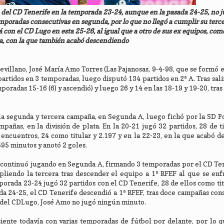
n del CD Tenerife en la temporada 23-24, aunque en la pasada 24-25, no j
mporadas consecutivas en segunda, por lo que no llegó a cumplir su terc
á con el CD Lugo en esta 25-26, al igual que a otro de sus ex equipos, com
a, con la que también acabó descendiendo
evillano, José María Amo Torres (Las Pajanosas, 9-4-98, que se formó e
6 partidos en 3 temporadas, luego disputó 134 partidos en 2ª A. Tras sali
mporadas 15-16 (6) y ascendió) y luego 26 y 14 en las 18-19 y 19-20, tra
, la segunda y tercera campaña, en Segunda A, luego fichó por la SD P
añas, en la división de plata. En la 20-21 jugó 32 partidos, 28 de ti
 encuentros, 24 como titular y 2.197 y en la 22-23, en la que acabó 
595 minutos y anotó 2 goles.
no continuó jugando en Segunda A, firmando 3 temporadas por el CD Ten
liendo la tercera tras descender el equipo a 1ª RFEF al que se enf
orada 23-24 jugó 32 partidos con el CD Tenerife, 28 de ellos como tit
a 24-25, el CD Tenerife descendió a 1ª RFEF, tras doce campañas con
l del CDLugo, José Amo no jugó ningún minuto.
 siente todavía con varias temporadas de fútbol por delante, por lo 