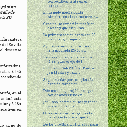
consecutivamente en el
torneo...
ugó ni un
er año de
El menudo media punta
cántabro es el décimo tercer...
o la SD
Con una información más bien
escasa y que en su ma...
La primera sesión contó con 23
n la cantera
jugadores, aunque 7...
r del Sevilla
Ayer dio comienzo oficalmente
s el descenso
la temporada 25-26 p...
Un navarro con envergadura
(1,98) para el eje de l...
onferradina,
Fichó a los Sub 23, Íker Piedra,
tular, 2.545
Jon Merino y Txus...
descendiendo
Se podría dar por completa la
zona de cereación
Décimo fichaje rojiblanco que
erife, en el
con 27 años viene en...
rentará esta
Jon Cabo, décimo quinto jugador
ular y 2.484
que anuncian ue no...
secutivas en
Ocho amistosos programados
para la esta pretempora...
De los 8 rojiblancs fichados para
que viene de