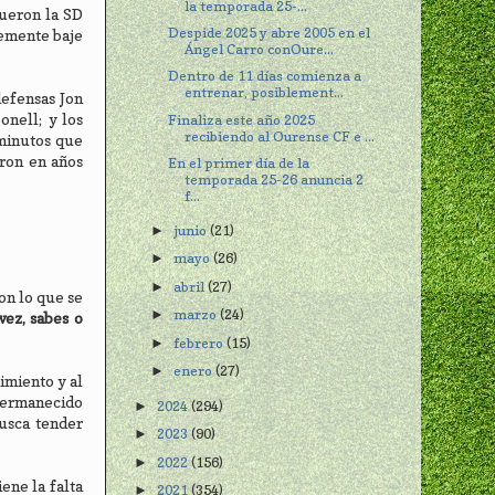
la temporada 25-...
fueron la SD
Despide 2025 y abre 2005 en el
lemente baje
Ángel Carro conOure...
Dentro de 11 días comienza a
entrenar, posiblement...
defensas Jon
onell; y los
Finaliza este año 2025
recibiendo al Ourense CF e ...
 minutos que
aron en años
En el primer día de la
temporada 25-26 anuncia 2
f...
junio
(21)
►
mayo
(26)
►
abril
(27)
►
on lo que se
marzo
(24)
►
vez, sabes o
febrero
(15)
►
enero
(27)
►
imiento y al
 permanecido
2024
(294)
►
busca tender
2023
(90)
►
2022
(156)
►
ene la falta
2021
(354)
►