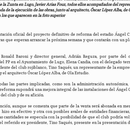
de la Zunta en Lugo, Javier Arias Fouz, todos ellos acompañados del repr
de la ejecución de las obras, junto al arquitecto, Óscar López Alba, de O
 los que aparecen en la foto superior
tación oficial del proyecto definitivo de reforma del estadio Ángel C
obras que esperan arrancar la próxima semana y que contarán con un 
 Ronald Baroni y director general, Adrián Reguza, por parte del c
el PP en el Ayuntamiento de Lugo, Elena Candia, con el delegado terri
sidente del club rojiblanco, Tino Saqués, un representante de la empr
 y el arquitecto Óscar López Alba, de Ola Estudio.
das las partes implicadas, como son la administración autonómica, 
 reforma supondrá una mejora integral de las instalaciones del Ángel C
del club y de su afición.
tención, aunque se comenta que parte de la venta será abonada en me
hizo en efectivo y otra con posibles avales de entidades financieras
has cantidades se especula con la posibilidad de que el club podría vo
el referido ex presidente, Tino Saqués, presente en la presentación 