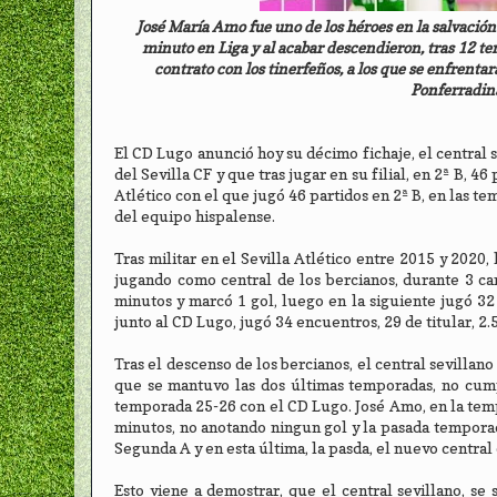
José María Amo fue uno de los héroes en la salvació
minuto en Liga y al acabar descendieron, tras 12 te
contrato con los tinerfeños, a los que se enfrentar
Ponferradin
El CD Lugo anunció hoy su décimo fichaje, el central s
del Sevilla CF y que tras jugar en su filial, en 2ª B, 4
Atlético con el que jugó 46 partidos en 2ª B, en las te
del equipo hispalense.
Tras militar en el Sevilla Atlético entre 2015 y 2020
jugando como central de los bercianos, durante 3 camp
minutos y marcó 1 gol, luego en la siguiente jugó 32
junto al CD Lugo, jugó 34 encuentros, 29 de titular, 2.
Tras el descenso de los bercianos, el central sevilla
que se mantuvo las dos últimas temporadas, no cump
temporada 25-26 con el CD Lugo. José Amo, en la temp
minutos, no anotando ningun gol y la pasada temporad
Segunda A y en esta última, la pasda, el nuevo centra
Esto viene a demostrar, que el central sevillano, se