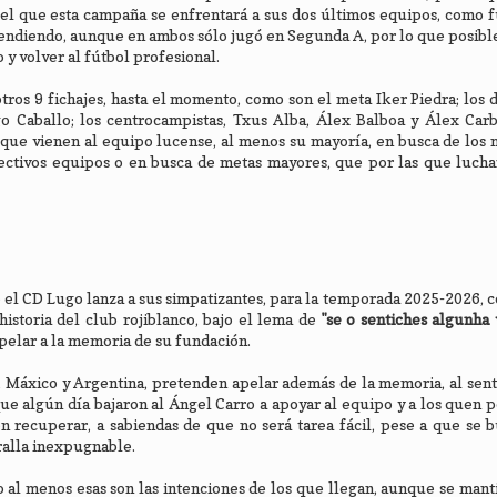
 el que esta campaña se enfrentará a sus dos últimos equipos, como 
cendiendo, aunque en ambos sólo jugó en Segunda A, por lo que posib
y volver al fútbol profesional.
tros 9 fichajes, hasta el momento, como son el meta Iker Piedra; los 
o Caballo; los centrocampistas, Txus Alba, Álex Balboa y Álex Carb
 que vienen al equipo lucense, al menos su mayoría, en busca de los
pectivos equipos o en busca de metas mayores, que por las que luch
l CD Lugo lanza a sus simpatizantes, para la temporada 2025-2026, c
historia del club rojiblanco, bajo el lema de
"se o sentiches algunha 
pelar a la memoria de su fundación.
, Máxico y Argentina, pretenden apelar además de la memoria, al sent
que algún día bajaron al Ángel Carro a apoyar al equipo y a los quen
en recuperar, a sabiendas de que no será tarea fácil, pese a que se 
ralla inexpugnable.
 al menos esas son las intenciones de los que llegan, aunque se manti