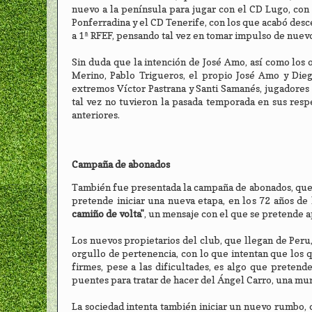
nuevo a la península para jugar con el CD Lugo, con
Ponferradina y el CD Tenerife, con los que acabó des
a 1ª RFEF, pensando tal vez en tomar impulso de nuevo 
Sin duda que la intención de José Amo, así como los o
Merino, Pablo Trigueros, el propio José Amo y Dieg
extremos Víctor Pastrana y Santi Samanés, jugadores
tal vez no tuvieron la pasada temporada en sus res
anteriores.
Campaña de abonados
También fue presentada la campaña de abonados, que e
pretende iniciar una nueva etapa, en los 72 años de 
camiño de volta"
, un mensaje con el que se pretende a
Los nuevos propietarios del club, que llegan de Peru
orgullo de pertenencia, con lo que intentan que los 
firmes, pese a las dificultades, es algo que pretend
puentes para tratar de hacer del Ángel Carro, una mu
La sociedad intenta también iniciar un nuevo rumbo, o