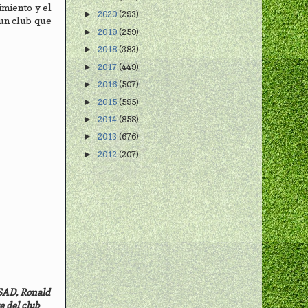
imiento y el
2020
(293)
►
 un club que
2019
(259)
►
2018
(383)
►
2017
(449)
►
2016
(507)
►
2015
(595)
►
2014
(858)
►
2013
(676)
►
2012
(207)
►
 SAD, Ronald
e del club