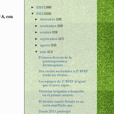
2026
(188)
►
2025
(295)
▼
 A, con
diciembre
(26)
►
noviembre
(26)
►
octubre
(29)
►
septiembre
(27)
►
agosto
(26)
►
julio
(21)
▼
Primera derrota de la
pretemporada y
décimoquinto ...
Dos recién ascendidos a 2ª RFEF
serán los rivales ...
Los equipos de 1ª RFEF al igual
que el resto sigue...
Victorias holgadas a domicilio
en el primer amisto...
El décimo cuarto fichaje es un
costa marfileño que...
Desde 2011 participó