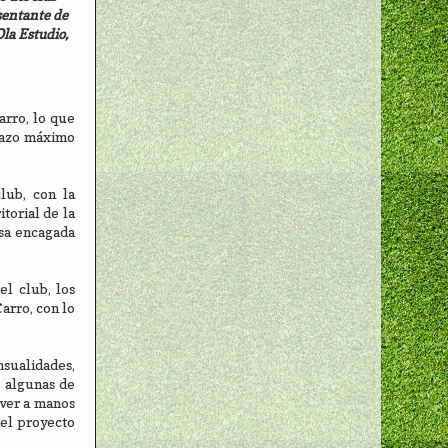
esentante de
la Estudio,
arro, lo que
plazo máximo
lub, con la
torial de la
esa encagada
el club, los
arro, con lo
nsualidades,
, algunas de
lver a manos
del proyecto