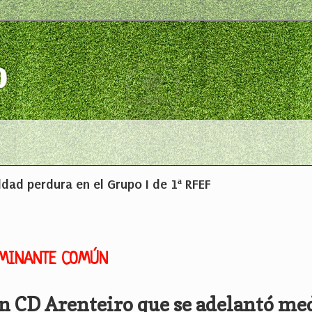
o
ldad perdura en el Grupo I de 1ª RFEF
OMINANTE COMÚN
n CD Arenteiro que se adelantó me