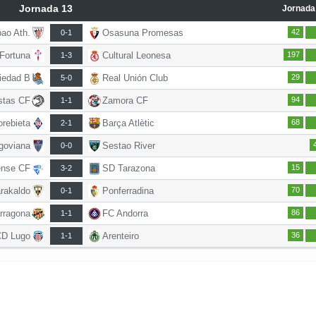
Jornada 13
Jornada 
bao Ath.
Osasuna Promesas
42
0-1
 Fortuna
Cultural Leonesa
197
1-3
iedad B
Real Unión Club
29
5-0
stas CF
Zamora CF
94
1-1
rebieta
Barça Atlètic
68
2-1
goviana
Sestao River
0-0
ense CF
SD Tarazona
15
3-2
rakaldo
Ponferradina
70
0-1
rragona
FC Andorra
86
1-1
CD Lugo
Arenteiro
36
1-1