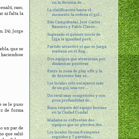
en la división de ...
nalti, raso,
La clasificación hasta el
 ni falta la
momento la ordena el gol...
Edu Campabadal, José Carlos
Ramírez y Pablo Claver...
. 24), Jorge
Superado el primer tercio de
Liga la igualdad perd...
Partido atractivo el que se juega
ebla, que se
mañana en el Áng...
) haciendose
Dos equipos que atraviesan por
dinámicas positivas
Entre la zona de play offe y la
de descenso hay só...
Los locales sólo encajaron más
de un gol, una vez ...
Un rival muy competitivo y con
poca profundidad de...
e se le puso
Buen empate del equipo lucense
vez de forma
en la Ciudad Condal
Mañana se enfrentan dos
equipos que no pierden des...
mo un par de
Los locales llevan 6 empates
no que salió
seguidos y 7 partidos...