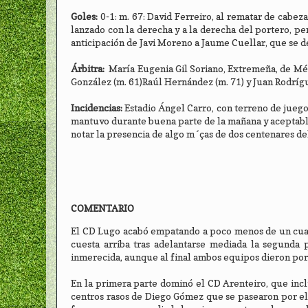
Goles:
0-1: m. 67: David Ferreiro, al rematar de cabeza
lanzado con la derecha y a la derecha del portero, pe
anticipación de Javi Moreno a Jaume Cuellar, que se dej
Árbitra:
María Eugenia Gil Soriano, Extremeña, de Méri
González (m. 61)Raúl Hernández (m. 71) y Juan Rodríguez
Incidencias:
Estadio Ángel Carro, con terreno de juego
mantuvo durante buena parte de la mañana y aceptable
notar la presencia de algo m´ças de dos centenares del
COMENTARIO
El CD Lugo acabó empatando a poco menos de un cuarto
cuesta arriba tras adelantarse mediada la segunda p
inmerecida, aunque al final ambos equipos dieron por
En la primera parte dominó el CD Arenteiro, que incl
centros rasos de Diego Gómez que se pasearon por el