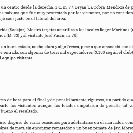
 un centro desde la derecha. 1-1, m. 77: Bryan 'La Cobra' Mendoza de pe
na máxima que fue muy protestada por los visitantes, por no considerar
ó caer justo en el lateral del área.
da (Badajoz). Mostró tarjetas amarillas a los locales Roger Martínez (m
 (M. 83) y al visitante José Pascu, m. 76).
 en buen estado, noche clara y algo fresca, pese a que amaneció con ni
 entrada, con algomás de trers mil espectadores (3.100 según el club
 equipo visitante..
 de hora para el final y de penalti bastante riguroso, un partido qu
arte los visitantes, aunque los locales empataron de penalti, tal 
 bueno el resultado.
uso dispuso de varias ocasiones para adelantarse en el marcados, co
área de meta sin encontrar rematador o un buen remate de Javi More