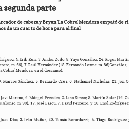
a segunda parte
marcador de cabeza y Bryan 'La Cobra' Mendoza empató de r
os de un cuarto de hora para el final
dríguez, 4. Erik Ruiz, 3. Ander Zoilo; 8. Yayo González, 24. Roger Martí
 Perero, m. 66), 7. Raúl Hernández (18. Fernando Lesme, m. 86)González, 
La Cobra' Mendoza, en el descanso).
. Marcos Sánchez, 5. Bernardo Cruz, 6. Nathaniel Nicholas; 21. Jon C
 Javi Moreno, 6. Mángel Prendes, 2. Iano Simao; 8. Martín Solar (16. Cu
 Alonso, m. 90), 17. José Pascu, 7. David Ferreiro; y 18. Enol Rodrígue
Joao Dias, 3. Iván Muñoz, 20. Tomás Berardozzi; 5. Tiago Rodríguez 