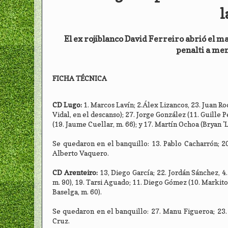
l
El ex rojiblanco David Ferreiro abrió el 
penalti a men
FICHA TÉCNICA
CD Lugo:
1. Marcos Lavín; 2.Álex Lizancos, 23. Juan Ro
Vidal, en el descanso); 27. Jorge González (11. Guille
(19. Jaume Cuellar, m. 66); y 17. Martín Ochoa (Bryan '
Se quedaron en el banquillo: 13. Pablo Cacharrón; 20
Alberto Vaquero.
CD Arenteiro:
13, Diego García; 22. Jordán Sánchez, 4.
m. 90), 19. Tarsi Aguado; 11. Diego Gómez (10. Markitos
Baselga, m. 60).
Se quedaron en el banquillo: 27. Manu Figueroa; 23. 
Cruz.