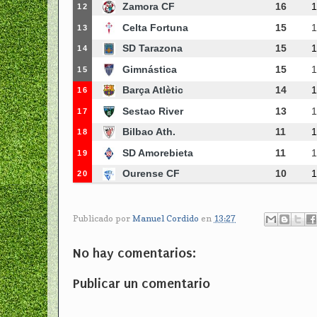
Zamora CF
16
1
12
Celta Fortuna
15
1
13
SD Tarazona
15
1
14
Gimnástica
15
1
15
Barça Atlètic
14
1
16
Sestao River
13
1
17
Bilbao Ath.
11
1
18
SD Amorebieta
11
1
19
Ourense CF
10
1
20
Publicado por
Manuel Cordido
en
13:27
No hay comentarios:
Publicar un comentario