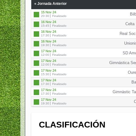
« Jornada Anterior
15 Nov 24
Bil
20:30
Finalizado
16 Nov 24
Celta
15:45
Finalizado
16 Nov 24
Real Soc
17:30
Finalizado
16 Nov 24
Unioni
19:30
Finalizado
17 Nov 24
SD Amo
12:00
Finalizado
17 Nov 24
Gimnástica Se
12:00
Finalizado
17 Nov 24
Our
15:30
Finalizado
17 Nov 24
Ba
17:30
Finalizado
17 Nov 24
Gimnàstic Ta
17:30
Finalizado
17 Nov 24
19:30
Finalizado
CLASIFICACIÓN