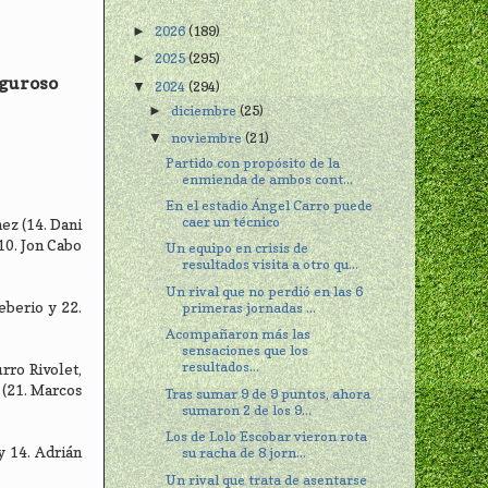
2026
(189)
►
2025
(295)
►
iguroso
2024
(294)
▼
diciembre
(25)
►
noviembre
(21)
▼
Partido con propósito de la
enmienda de ambos cont...
En el estadio Ángel Carro puede
caer un técnico
nez (14. Dani
10. Jon Cabo
Un equipo en crisis de
resultados visita a otro qu...
Un rival que no perdió en las 6
eberio y 22.
primeras jornadas ...
Acompañaron más las
sensaciones que los
resultados...
rro Rivolet,
z (21. Marcos
Tras sumar 9 de 9 puntos, ahora
sumaron 2 de los 9...
Los de Lolo Escobar vieron rota
y 14. Adrián
su racha de 8 jorn...
Un rival que trata de asentarse