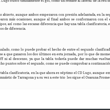
l Lugo buscó timidamente el gol, como un remate al lateral de la red d
más abierto, aunque ambos empezaron con presión adelantada, en la s
rearon más ocasiones, aunque al final ambos se conformaron con el
s, así como las escasas diferencia que hay una tabla clasificatoria, e
os de diferencia.
ualado, como lo puede probar el hecho de entre el segundo clasifica
ese a que ganaron los dos últimos en esta jornada,, por lo que de mom
off ni al descenso, ya que la tabla todavía puede dar muchas vuelta
cho puntos sobre el segundo, como se puede comprobar a continuació
 tabla clasificatoria, en la que ahora es séptimo el CD Lugo, aunque e
mnástic de Tarragona y a su vez a este trio les sigue el Osasuna Prome