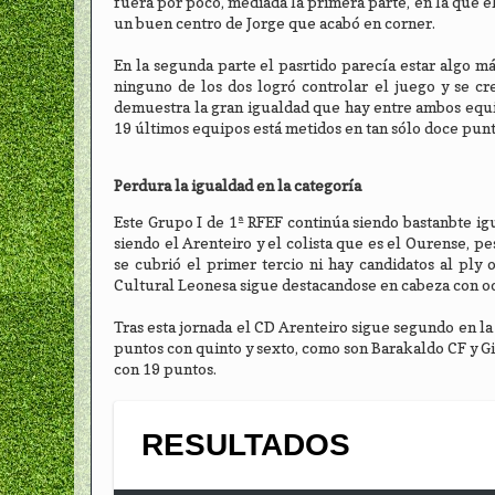
fuera por poco, mediada la primera parte, en la que e
un buen centro de Jorge que acabó en corner.
En la segunda parte el pasrtido parecía estar algo 
ninguno de los dos logró controlar el juego y se c
demuestra la gran igualdad que hay entre ambos equipo
19 últimos equipos está metidos en tan sólo doce punt
Perdura la igualdad en la categoría
Este Grupo I de 1ª RFEF continúa siendo bastanbte ig
siendo el Arenteiro y el colista que es el Ourense, p
se cubrió el primer tercio ni hay candidatos al ply 
Cultural Leonesa sigue destacandose en cabeza con o
Tras esta jornada el CD Arenteiro sigue segundo en la
puntos con quinto y sexto, como son Barakaldo CF y Gi
con 19 puntos.
RESULTADOS