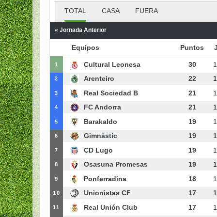
TOTAL
CASA
FUERA
« Jornada Anterior
Equipos
Puntos
J
Cultural Leonesa
30
1
1
Arenteiro
22
1
2
Real Sociedad B
21
1
3
FC Andorra
21
1
4
Barakaldo
19
1
5
Gimnàstic
19
1
6
CD Lugo
19
1
7
Osasuna Promesas
19
1
8
Ponferradina
18
1
9
Unionistas CF
17
1
10
Real Unión Club
17
1
11