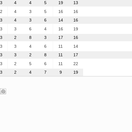
3
4
4
5
19
13
2
4
3
5
16
16
3
4
3
6
14
16
3
3
6
4
16
19
3
2
8
3
17
16
3
3
4
6
11
14
3
3
2
8
11
17
3
2
5
6
11
22
3
2
4
7
9
19