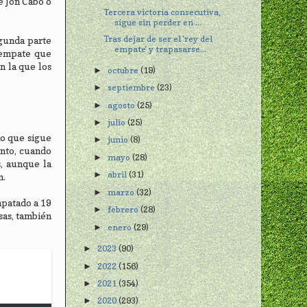
e Jon Cabo o
Tercera victoria consecutiva,
sigue sin perder en ...
Tras dejar de ser el 'rey del
egunda parte
empate' y trapasarse...
 empate que
n la que los
octubre
(19)
►
septiembre
(23)
►
agosto
(25)
►
julio
(25)
►
do que sigue
junio
(8)
►
ento, cuando
mayo
(28)
►
s, aunque la
abril
(31)
►
n.
marzo
(32)
►
mpatado a 19
febrero
(28)
►
sas, también
enero
(29)
►
2023
(90)
►
2022
(156)
►
2021
(354)
►
2020
(293)
►