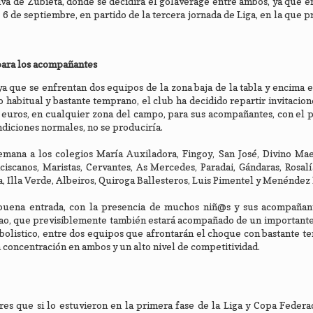
a de Zubieta, donde se decidirá el golaverage entre ambos, ya que e
 6 de septiembre, en partido de la tercera jornada de Liga, en la que 
 para los acompañantes
ya que se enfrentan dos equipos de la zona baja de la tabla y encima 
co habitual y bastante temprano, el club ha decidido repartir invitacion
 5 euros, en cualquier zona del campo, para sus acompañantes, con el 
ndiciones normales, no se produciría.
semana a los colegios María Auxiladora, Fingoy, San José, Divino Mae
ciscanos, Maristas, Cervantes, As Mercedes, Paradai, Gándaras, Rosalí
 Illa Verde, Albeiros, Quiroga Ballesteros, Luis Pimentel y Menéndez 
buena entrada, con la presencia de muchos niñ@s y sus acompañant
Sestao, que previsiblemente también estará acompañado de un importan
bolistico, entre dos equipos que afrontarán el choque con bastante te
 concentración en ambos y un alto nivel de competitividad.
es que si lo estuvieron en la primera fase de la Liga y Copa Federa