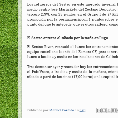
Los refuerzos del Sestao en este mercado invernal f
medio centro José María Relu del Yeclano Deportivo 
tercero (13º), con 25 puntos, en el Grupo I de 2ª 
promoción por la permanencia,con 1 puntos sobre el 
punto del que le antecede, que es otros gallego, com
El Sestao entrena el sábado por la tarde en Lugo
El Sestao River, reanudó el lunes los entrenamiento
equipo castellano leonés del Zamora CF, para tener 
lunes, a las diez y media en las instalaciones de Galind
Tras descansar ayer y reanudar hoy los entrenamientos
el Pais Vasco, a las diez y media de la mañana, mien
sábado, a parti de las cinco (17,00 horas) en la capital
Publicado por
Manuel Cordido
en
3:51