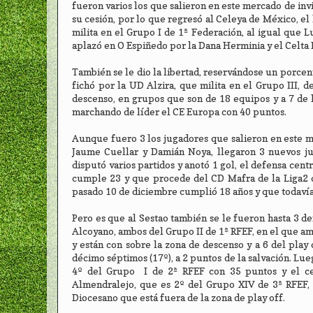
fueron varios los que salieron en este mercado de inv
su cesión, por lo que regresó al Celeya de México, el
milita en el Grupo I de 1ª Federación, al igual que 
aplazó en O Espiñedo por la Dana Herminia y el Celta
También se le dio la libertad, reservándose un porce
fichó por la UD Alzira, que milita en el Grupo III, 
descenso, en grupos que son de 18 equipos y a 7 de la
marchando de líder el CE Europa con 40 puntos.
Aunque fuero 3 los jugadores que salieron en este m
Jaume Cuellar y Damián Noya, llegaron 3 nuevos ju
disputó varios partidos y anotó 1 gol, el defensa cen
cumple 23 y que procede del CD Mafra de la Liga2 de 
pasado 10 de diciembre cumplió 18 años y que todavía
Pero es que al Sestao también se le fueron hasta 3 d
Alcoyano, ambos del Grupo II de 1ª RFEF, en el que am
y están con sobre la zona de descenso y a 6 del play
décimo séptimos (17º), a 2 puntos de la salvación. Lue
4º del Grupo I de 2ª RFEF con 35 puntos y el cen
Almendralejo, que es 2º del Grupo XIV de 3ª RFEF, c
Diocesano que está fuera de la zona de play off.