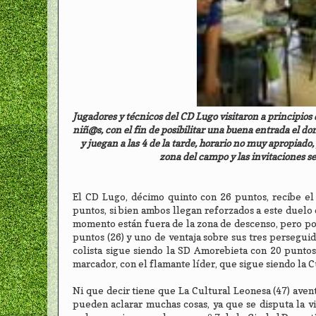
Jugadores y técnicos del CD Lugo visitaron a principios d
niñ@s, con el fin de posibilitar una buena entrada el dom
y juegan a las 4 de la tarde, horario no muy apropiado
zona del campo y las invitaciones se
El CD Lugo, décimo quinto con 26 puntos, recibe el
puntos, si bien ambos llegan reforzados a este duelo
momento están fuera de la zona de descenso, pero po
puntos (26) y uno de ventaja sobre sus tres perseguid
colista sigue siendo la SD Amorebieta con 20 puntos,
marcador, con el flamante líder, que sigue siendo la C
Ni que decir tiene que La Cultural Leonesa (47) aven
pueden aclarar muchas cosas, ya que se disputa la v