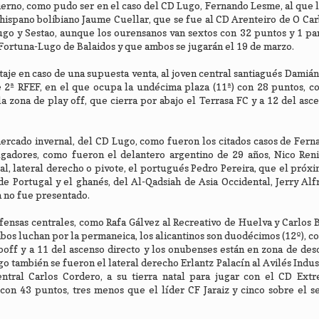
ierno, como pudo ser en el caso del CD Lugo, Fernando Lesme, al que l
 hispano bolibiano Jaume Cuellar, que se fue al CD Arenteiro de O Car
Lugo y Sestao, aunque los ourensanos van sextos con 32 puntos y 1 pa
 Fortuna-Lugo de Balaidos y que ambos se jugarán el 19 de marzo.
ntaje en caso de una supuesta venta, al joven central santiagués Dami
de 2ª RFEF, en el que ocupa la undécima plaza (11ª) con 28 puntos, c
 zona de play off, que cierra por abajo el Terrasa FC y a 12 del asce
ercado invernal, del CD Lugo, como fueron los citados casos de Fer
gadores, como fueron el delantero argentino de 29 años, Nico Reni
tral, lateral derecho o pivote, el portugués Pedro Pereira, que el pró
Portugal y el ghanés, del Al-Qadsiah de Asia Occidental, Jerry Alfr
 no fue presentado.
efensas centrales, como Rafa Gálvez al Recreativo de Huelva y Carlos 
bos luchan por la permaneica, los alicantinos son duodécimos (12º), c
 ooff y a 11 del ascenso directo y los onubenses están en zona de de
go también se fueron el lateral derecho Erlantz Palacín al Avilés Indust
tral Carlos Cordero, a su tierra natal para jugar con el CD Ext
on 43 puntos, tres menos que el líder CF Jaraiz y cinco sobre el s