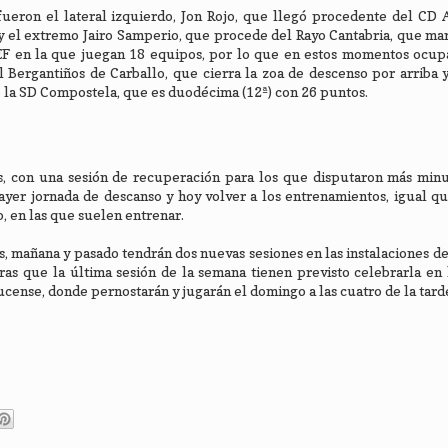
ueron el lateral izquierdo, Jon Rojo, que llegó procedente del CD 
y el extremo Jairo Samperio, que procede del Rayo Cantabria, que m
RFEF en la que juegan 18 equipos, por lo que en estos momentos ocu
Bergantiños de Carballo, que cierra la zoa de descenso por arriba y
o la SD Compostela, que es duodécima (12ª) con 26 puntos.
s, con una sesión de recuperación para los que disputaron más minu
ayer jornada de descanso y hoy volver a los entrenamientos, igual q
o, en las que suelen entrenar.
, mañana y pasado tendrán dos nuevas sesiones en las instalaciones de
tras que la última sesión de la semana tienen previsto celebrarla en 
 lucense, donde pernostarán y jugarán el domingo a las cuatro de la tarde