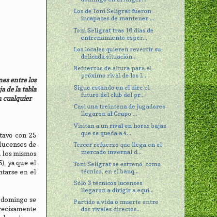
Los de Toni Seligrat fueron
incapaces de mantener ...
Toni Seligrat tras 16 días de
entrenamiento esper...
Los locales quieren revertir su
delicada situación...
Refuerzos de altura para el
próximo rival de los l...
nes entre los
Sigue estando en el aire el
a de la tabla
futuro del club del pr...
n cualquier
Casi una treintena de jugadores
llegaron al Grupo ...
Visitan a un rival en horas bajas
que se queda a 4...
ctavo con 25
 lucenses de
Tercer refuerzo que llega en el
mercado invernal d...
n los mismos
), ya que el
Toni Seligrat se estrenó, como
técnico, en el banq...
ntarse en el
Sólo 3 técnicos lucenses
llegaron a dirigir a equi...
l domingo se
Partido a vida o muerte entre
precisamente
dos rivales directos...