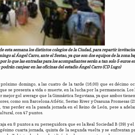
e esta semana los distintos colegios de la Ciudad, para repartir invitacio
ingo al Ángel Carro, ante el Sestao, ya que son dos equipos de la zona baj
, por lo que las entradas para los acompañantes serán a tan solo 5 euros e
 podrán canjear en las oficinas del estadio Ángel Carro (CD Lugo)
 próximo domingo, a las cuatro de la tarde (16,00) que es décimo o
 que se presenta a vida o muerte, en la lucha por la permanencia. Los
r mejor gol average que la Gimnástica Segoviana, ya que ambos tiene
ores, como son Barcelona Atlétic, Sestao River y Osasuna Promesas (25
 tras perder en la pasada jornada en el Reino de León, pese a adela
ultural, con 47 puntos.
taja en 8 puntos a su perseguidora que es la Real Sociedad B (39) y e
igésimo cuarta jornada, quinta de la segunda vuelta y se enfrentan 