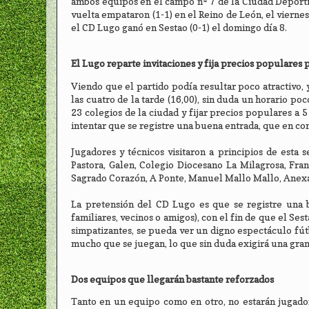
ambos equipos en el campo nº 7 de la Ciudad Deportiv
vuelta empataron (1-1) en el Reino de León, el viernes
el CD Lugo ganó en Sestao (0-1) el domingo día 8.
El Lugo reparte invitaciones y fija precios populares
Viendo que el partido podía resultar poco atractivo, 
las cuatro de la tarde (16,00), sin duda un horario po
23 colegios de la ciudad y fijar precios populares a
intentar que se registre una buena entrada, que en co
Jugadores y técnicos visitaron a principios de esta 
Pastora, Galen, Colegio Diocesano La Milagrosa, Fran
Sagrado Corazón, A Ponte, Manuel Mallo Mallo, Anexa,
La pretensión del CD Lugo es que se registre una 
familiares, vecinos o amigos), con el fin de que el 
simpatizantes, se pueda ver un digno espectáculo fút
mucho que se juegan, lo que sin duda exigirá una gran
Dos equipos que llegarán bastante reforzados
Tanto en un equipo como en otro, no estarán jugador