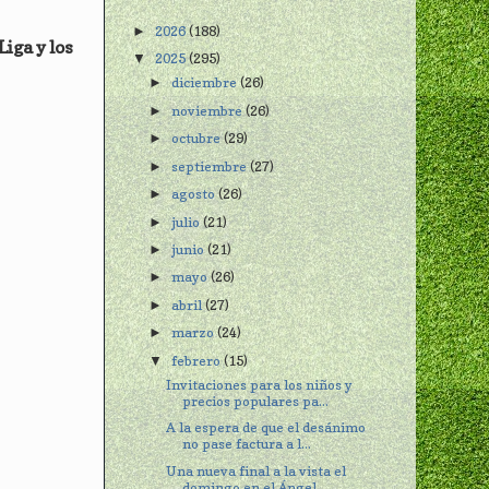
2026
(188)
►
iga y los
2025
(295)
▼
diciembre
(26)
►
noviembre
(26)
►
octubre
(29)
►
septiembre
(27)
►
agosto
(26)
►
julio
(21)
►
junio
(21)
►
mayo
(26)
►
abril
(27)
►
marzo
(24)
►
febrero
(15)
▼
Invitaciones para los niños y
precios populares pa...
A la espera de que el desánimo
no pase factura a l...
Una nueva final a la vista el
domingo en el Ángel ...