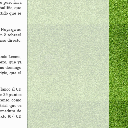
e puso fin a
balliño, que
rtido que se
án Noya qwue
on 2 sobreel
nso directo,
nando Lesme,
ero, que ya
ximo domingo
iyie, que el
Blanco al CD
on 29 puntos
scenso, como
rial, que es
remadura de
exto (6º) CD