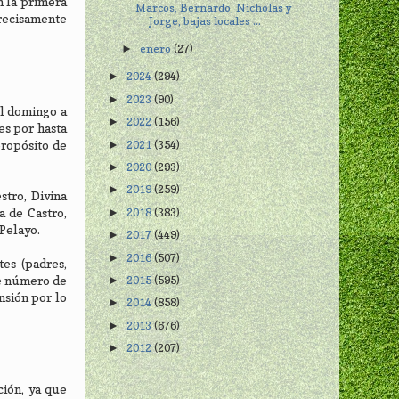
n la primera
Marcos, Bernardo, Nicholas y
precisamente
Jorge, bajas locales ...
enero
(27)
►
2024
(294)
►
2023
(90)
►
el domingo a
2022
(156)
►
es por hasta
2021
(354)
propósito de
►
2020
(293)
►
2019
(259)
►
stro, Divina
a de Castro,
2018
(383)
►
Pelayo.
2017
(449)
►
2016
(507)
►
es (padres,
te número de
2015
(595)
►
nsión por lo
2014
(858)
►
2013
(676)
►
2012
(207)
►
ción, ya que