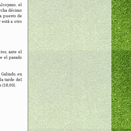
Alcoyano, el
archa décimo
pa puesto de
 está a otro
tos, ante el
ue el pasado
 Galindo, en
la tarde del
 (16,00).