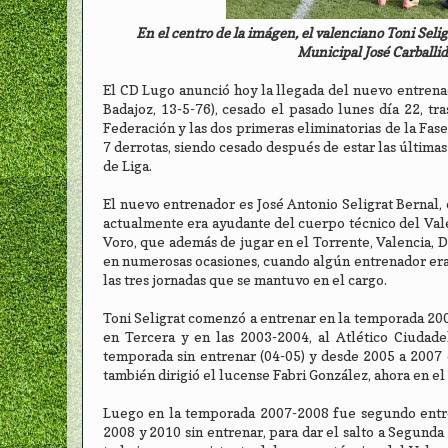
En el centro de la imágen, el valenciano Toni Sel
Municipal José Carballi
El CD Lugo anunció hoy la llegada del nuevo entrenad
Badajoz, 13-5-76), cesado el pasado lunes día 22, tr
Federación y las dos primeras eliminatorias de la Fase
7 derrotas, siendo cesado después de estar las últimas 
de Liga.
El nuevo entrenador es José Antonio Seligrat Bernal,
actualmente era ayudante del cuerpo técnico del Vale
Voro, que además de jugar en el Torrente, Valencia, D
en numerosas ocasiones, cuando algún entrenador era 
las tres jornadas que se mantuvo en el cargo.
Toni Seligrat comenzó a entrenar en la temporada 20
en Tercera y en las 2003-2004, al Atlético Ciudade
temporada sin entrenar (04-05) y desde 2005 a 2007 
también dirigió el lucense Fabri González, ahora en el
Luego en la temporada 2007-2008 fue segundo entren
2008 y 2010 sin entrenar, para dar el salto a Segunda