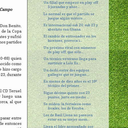
Un filial que empezó en play off
5 jornadas y ahor...
l Campo
Lo normal es que el partido se
juegue algún miérco...
Es internacional sub 20, sub 23 y
(Don Benito,
absoluto con Ghana
a de la Copa
El cambio de entrenador en los
tes y sufrió
lucenses, provoca i...
imos partidos
Un próximo rival con números
de play off, que sólo...
10-68) quien
Un técnico veterano llega para
sustiruir a Lolo Es...
onocido como
e hizo cargo
Un derbi entre dos equipos
gallegos que se juegan ...
-23, durante
En menos de diez años es el 19º
técnico del primer...
al CD Teruel
Sigue décimo quinto con 23
r luego una
puntos, justo en medio ...
orca, al que
Se miden: la fortaleza como
locales, los de Escoba...
Los de Raúl Llona no parecen
pasar entre
estar en su mejor mom...
sde entonces
Llega el líder aompañado por