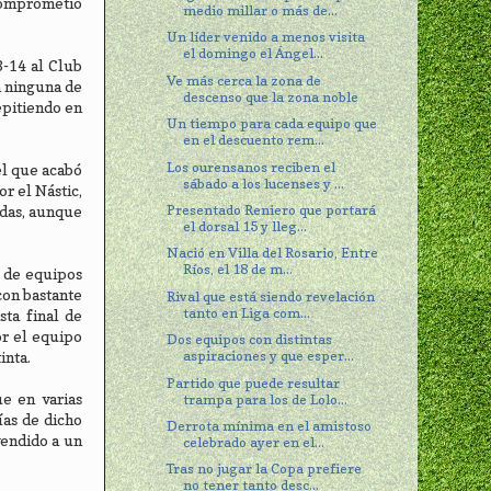
 comprometió
medio millar o más de...
Un líder venido a menos visita
el domingo el Ángel...
3-14 al Club
Ve más cerca la zona de
n ninguna de
descenso que la zona noble
epitiendo en
Un tiempo para cada equipo que
en el descuento rem...
Los ourensanos reciben el
 el que acabó
sábado a los lucenses y ...
r el Nástic,
Presentado Reniero que portará
adas, aunque
el dorsal 15 y lleg...
Nació en Villa del Rosario, Entre
Ríos, el 18 de m...
s de equipos
con bastante
Rival que está siendo revelación
tanto en Liga com...
sta final de
or el equipo
Dos equipos con distintas
aspiraciones y que esper...
inta.
Partido que puede resultar
e en varias
trampa para los de Lolo...
ías de dicho
Derrota mínima en el amistoso
vendido a un
celebrado ayer en el...
Tras no jugar la Copa prefiere
no tener tanto desc...