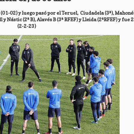
01-02) y luego pasó por el Teruel, Ciudadela (3ª), Mahoné
y Nástic (2ª B), Alavés B (3ª RFEF) y Lleida (2ªRFEF) y fue 
(2-2-23)