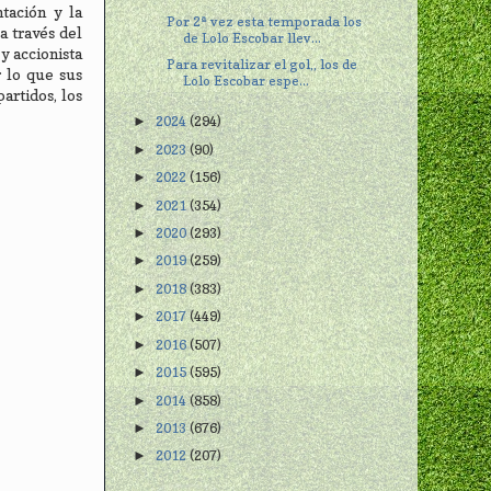
tación y la
Por 2ª vez esta temporada los
a través del
de Lolo Escobar llev...
y accionista
Para revitalizar el gol,, los de
 lo que sus
Lolo Escobar espe...
artidos, los
2024
(294)
►
2023
(90)
►
2022
(156)
►
2021
(354)
►
2020
(293)
►
2019
(259)
►
2018
(383)
►
2017
(449)
►
2016
(507)
►
2015
(595)
►
2014
(858)
►
2013
(676)
►
2012
(207)
►