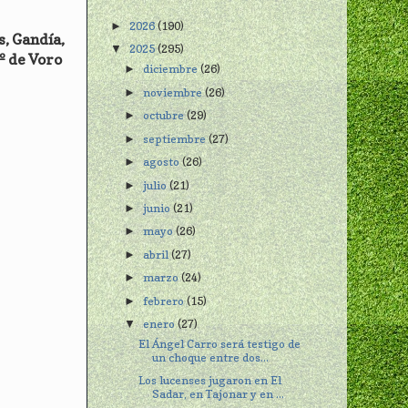
2026
(190)
►
s, Gandía,
2025
(295)
▼
2º de Voro
diciembre
(26)
►
noviembre
(26)
►
octubre
(29)
►
septiembre
(27)
►
agosto
(26)
►
julio
(21)
►
junio
(21)
►
mayo
(26)
►
abril
(27)
►
marzo
(24)
►
febrero
(15)
►
enero
(27)
▼
El Ángel Carro será testigo de
un choque entre dos...
Los lucenses jugaron en El
Sadar, en Tajonar y en ...