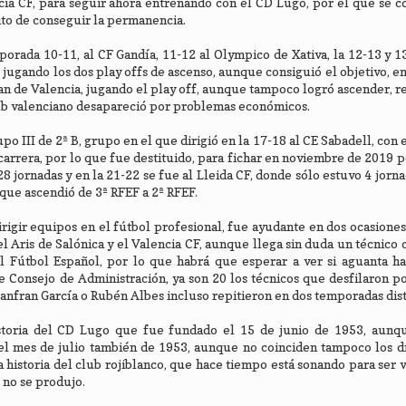
ncia CF, para seguir ahora entrenando con el CD Lugo, por el que se
ito de conseguir la permanencia.
mporada 10-11, al CF Gandía, 11-12 al Olympico de Xativa, la 12-13 y 1
I, jugando los dos play offs de ascenso, aunque consiguió el objetivo, e
can de Valencia, jugando el play off, aunque tampoco logró ascender, r
club valenciano desapareció por problemas económicos.
upo III de 2ª B, grupo en el que dirigió en la 17-18 al CE Sabadell, con
carrera, por lo que fue destituido, para fichar en noviembre de 2019 po
 28 jornadas y en la 21-22 se fue al Lleida CF, donde sólo estuvo 4 jorn
 que ascendió de 3ª RFEF a 2ª RFEF.
dirigir equipos en el fútbol profesional, fue ayudante en dos ocasione
l Aris de Salónica y el Valencia CF, aunque llega sin duda un técnico 
l Fútbol Español, por lo que habrá que esperar a ver si aguanta ha
te Consejo de Administración, ya son 20 los técnicos que desfilaron p
uanfran García o Rubén Albes incluso repitieron en dos temporadas dist
istoria del CD Lugo que fue fundado el 15 de junio de 1953, aunqu
el mes de julio también de 1953, aunque no coinciden tampoco los d
 historia del club rojiblanco, que hace tiempo está sonando para ser 
 no se produjo.