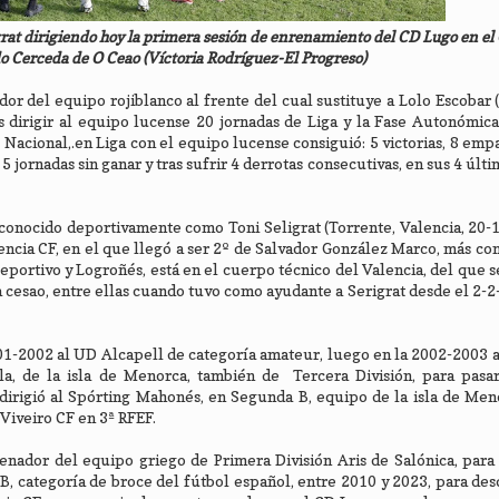
igrat dirigiendo hoy la primera sesión de enrenamiento del CD Lugo en e
do Cerceda de O Ceao (Víctoria Rodríguez-El Progreso)
or del equipo rojiblanco al frente del cual sustituye a Lolo Escobar 
as dirigir al equipo lucense 20 jornadas de Liga y la Fase Autonómic
 Nacional,.en Liga con el equipo lucense consiguió: 5 victorias, 8 empa
5 jornadas sin ganar y tras sufrir 4 derrotas consecutivas, en sus 4 últ
 conocido deportivamente como Toni Seligrat (Torrente, Valencia, 20-
ncia CF, en el que llegó a ser 2º de Salvador González Marco, más c
eportivo y Logroñés, está en el cuerpo técnico del Valencia, del que s
cesao, entre ellas cuando tuvo como ayudante a Serigrat desde el 2-2
01-2002 al UD Alcapell de categoría amateur, luego en la 2002-2003 
la, de la isla de Menorca, también de Tercera División, para pasa
dirigió al Spórting Mahonés, en Segunda B, equipo de la isla de Men
 Viveiro CF en 3ª RFEF.
ador del equipo griego de Primera División Aris de Salónica, para 
 B, categoría de broce del fútbol español, entre 2010 y 2023, para de