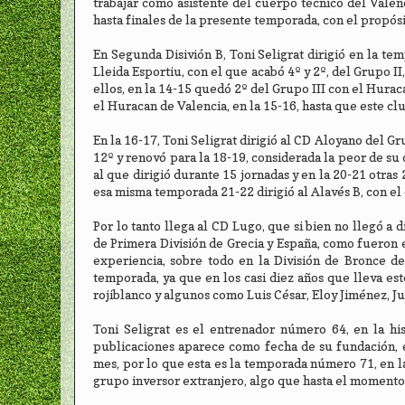
trabajar como asistente del cuerpo técnico del Vale
hasta finales de la presente temporada, con el propós
En Segunda Disivión B, Toni Seligrat dirigió en la te
Lleida Esportiu, con el que acabó 4º y 2º, del Grupo I
ellos, en la 14-15 quedó 2º del Grupo III con el Hura
el Huracan de Valencia, en la 15-16, hasta que este 
En la 16-17, Toni Seligrat dirigió al CD Aloyano del Gr
12º y renovó para la 18-19, considerada la peor de su 
al que dirigió durante 15 jornadas y en la 20-21 otras
esa misma temporada 21-22 dirigió al Alavés B, con el
Por lo tanto llega al CD Lugo, que si bien no llegó a 
de Primera División de Grecia y España, como fueron e
experiencia, sobre todo en la División de Bronce de
temporada, ya que en los casi diez años que lleva es
rojiblanco y algunos como Luis César, Eloy Jiménez, J
Toni Seligrat es el entrenador número 64, en la h
publicaciones aparece como fecha de su fundación, 
mes, por lo que esta es la temporada número 71, en la
grupo inversor extranjero, algo que hasta el momento