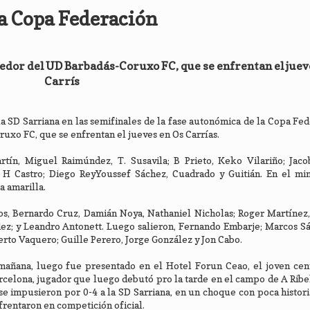
la Copa Federación
encedor del UD Barbadás-Coruxo FC, que se enfrentan el juev
Carrís
la SD Sarriana en las semifinales de la fase autonómica de la Copa Fed
ruxo FC, que se enfrentan el jueves en Os Carrías.
rtín, Miguel Raimúndez, T. Susavila; B Prieto, Keko Vilariño; Jaco
 H Castro; Diego ReyYoussef Sáchez, Cuadrado y Guitián. En el mi
a amarilla.
os, Bernardo Cruz, Damián Noya, Nathaniel Nicholas; Roger Martínez,
ez; y Leandro Antonett. Luego salieron, Fernando Embarje; Marcos S
erto Vaquero; Guille Perero, Jorge González y Jon Cabo.
mañana, luego fue presentado en el Hotel Forun Ceao, el joven cen
celona, jugador que luego debutó pro la tarde en el campo de A Ribel
 impusieron por 0-4 a la SD Sarriana, en un choque con poca histori
nfrentaron en competición oficial.