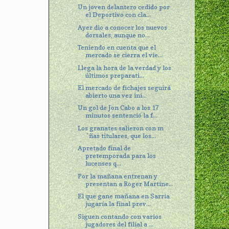
Un joven delantero cedido por
el Deportivo con cla...
Ayer dio a conocer los nuevos
dorsales, aunque no...
Teniendo en cuenta que el
mercado se cierra el vie...
Llega la hora de la verdad y los
últimos preparati...
El mercado de fichajes seguirá
abierto una vez ini...
Un gol de Jon Cabo a los 17
minutos sentenció la f...
Los granates salieron con m
´ñas titulares, que los...
Apretado final de
pretemporada para los
lucenses q...
Por la mañana entrenan y
presentan a Roger Martíne...
El que gane mañana en Sarria
jugaría la final prev...
Siguen contando con varios
jugadores del filial a ...