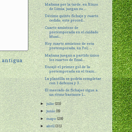
Mañana por la tarde, en Xinzo
de Limia, juegan su ...
Décimo quinto fichaje y cuarto
cedido, este proced...
Cuarto amistoso de
pretemporada en el cuidado
Muni...
Hoy cuarto amistoso de esta
pretemporada, en Pol, ...
Mañana juegan a partido único
 antigua
los cuartos de final...
Encajó el primer gol de la
pretemporada en el tram...
La plantilla se podría completar
con 1 defensa y 3...
El mercado de fichajes sigue a
un ritmo bastante l...
julio
(25)
►
junio
(8)
►
mayo
(28)
►
abril
(31)
►