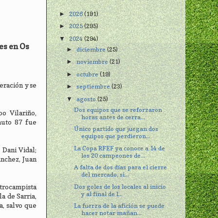
2026
(191)
►
2025
(295)
►
2024
(294)
▼
es en Os
diciembre
(25)
►
noviembre
(21)
►
octubre
(19)
►
eración y se
septiembre
(23)
►
agosto
(25)
▼
Dos equipos que se reforzaron
bo Vilariño,
horas antes de cerra...
nuto 87 fue
Único partido que juegan dos
equipos que perdieron...
La Copa RFEF ya conoce a 14 de
 Dani Vidal;
los 20 campeones de...
ánchez, Juan
A falta de dos días para el cierre
del mercado, si...
Dos goles de los locales al inicio
trocampista
y al final de l...
a de Sarria,
a, salvo que
La fuerza de la afición se puede
hacer notar mañan...